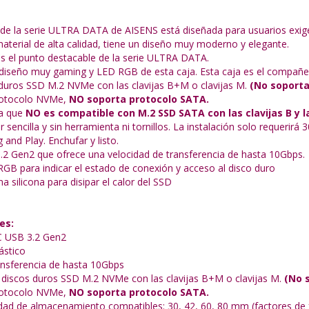
 de la serie ULTRA DATA de AISENS está diseñada para usuarios exig
material de alta calidad, tiene un diseño muy moderno y elegante.
es el punto destacable de la serie ULTRA DATA.
iseño muy gaming y LED RGB de esta caja. Esta caja es el compañe
duros SSD M.2 NVMe con las clavijas B+M o clavijas M.
(No soporta 
rotocolo NVMe,
NO soporta protocolo SATA.
a que
NO es compatible con M.2 SSD SATA con las clavijas B y l
r sencilla y sin herramienta ni tornillos. La instalación solo requerirá
and Play. Enchufar y listo.
2 Gen2 que ofrece una velocidad de transferencia de hasta 10Gbps.
RGB para indicar el estado de conexión y acceso al disco duro
na silicona para disipar el calor del SSD
es:
 USB 3.2 Gen2
ástico
ansferencia de hasta 10Gbps
discos duros SSD M.2 NVMe con las clavijas B+M o clavijas M.
(No s
rotocolo NVMe,
NO soporta protocolo SATA.
dad de almacenamiento compatibles: 30, 42, 60, 80 mm (factores de