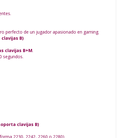
entes.
ro perfecto de un jugador apasionado en gaming.
clavijas B)
as clavijas B+M
.
 30 segundos.
oporta clavijas B)
 forma 2230, 2242, 2260 o 2280)