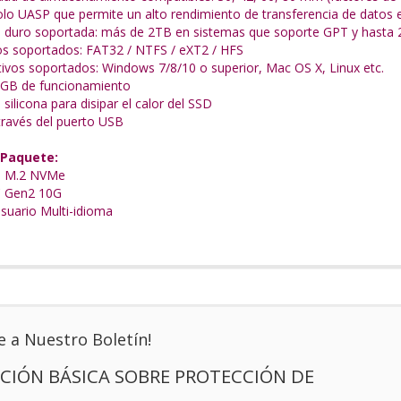
lo UASP que permite un alto rendimiento de transferencia de datos e
 duro soportada: más de 2TB en sistemas que soporte GPT y hasta 2
os soportados: FAT32 / NTFS / eXT2 / HFS
ivos soportados: Windows 7/8/10 o superior, Mac OS X, Linux etc.
RGB de funcionamiento
 silicona para disipar el calor del SSD
través del puerto USB
 Paquete:
na M.2 NVMe
C Gen2 10G
suario Multi-idioma
e a Nuestro Boletín!
CIÓN BÁSICA SOBRE PROTECCIÓN DE