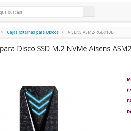
Cajas externas para Discos
AISENS ASM2-RGB013B
 para Disco SSD M.2 NVMe Aisens ASM2
M
P
E
Di