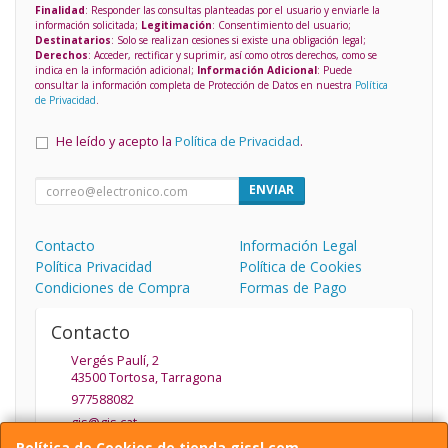
Finalidad
: Responder las consultas planteadas por el usuario y enviarle la
información solicitada;
Legitimación
: Consentimiento del usuario;
Destinatarios
: Solo se realizan cesiones si existe una obligación legal;
Derechos
: Acceder, rectificar y suprimir, así como otros derechos, como se
indica en la información adicional;
Información Adicional
: Puede
consultar la información completa de Protección de Datos en nuestra
Política
de Privacidad
.
He leído y acepto la
Política de Privacidad
.
ENVIAR
Contacto
Información Legal
Política Privacidad
Política de Cookies
Condiciones de Compra
Formas de Pago
Contacto
Vergés Paulí, 2
43500
Tortosa
,
Tarragona
977588082
gis@gis.cat
Política de Cookies de tienda.gissl.com