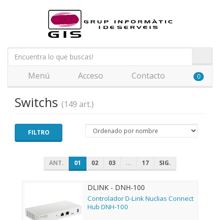
Menú
Acceso
Contacto
0
Switchs
(149 art.)
FILTRO
ANT.
01
02
03
...
17
SIG.
DLINK - DNH-100
Controlador D-Link Nuclias Connect
Hub DNH-100