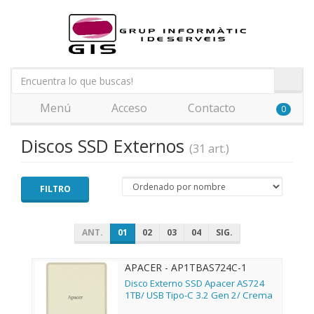
Menú
Acceso
Contacto
0
Discos SSD Externos
(31 art.)
FILTRO
ANT.
01
02
03
04
SIG.
APACER - AP1TBAS724C-1
Disco Externo SSD Apacer AS724
1TB/ USB Tipo-C 3.2 Gen 2/ Crema