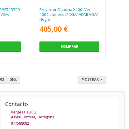
09ST/ 3700
Proyector Optoma X400LVe/
-VGA/
4000 Lúmenes/ XGA/ HDMI-VGA/
Negro
405,00 €
COMPRAR
03
SIG.
MOSTRAR
Contacto
Vergés Paulí, 2
43500
Tortosa
,
Tarragona
977588082