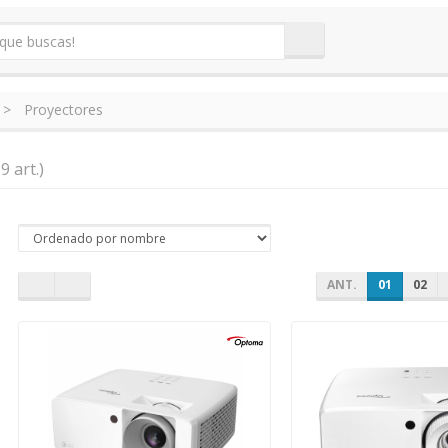
Proyectores
9 art.)
ANT.
01
02