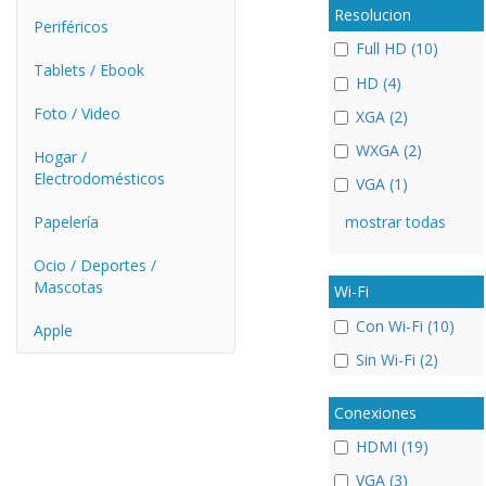
Resolucion
Periféricos
Full HD (10)
Tablets / Ebook
HD (4)
Foto / Video
XGA (2)
WXGA (2)
Hogar /
Electrodomésticos
VGA (1)
Papelería
mostrar todas
Ocio / Deportes /
Mascotas
Wi-Fi
Con Wi-Fi (10)
Apple
Sin Wi-Fi (2)
Conexiones
HDMI (19)
VGA (3)