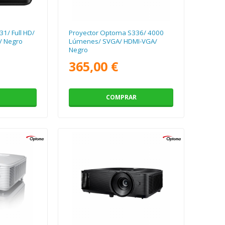
1/ Full HD/
Proyector Optoma S336/ 4000
/ Negro
Lúmenes/ SVGA/ HDMI-VGA/
Negro
365,00 €
COMPRAR