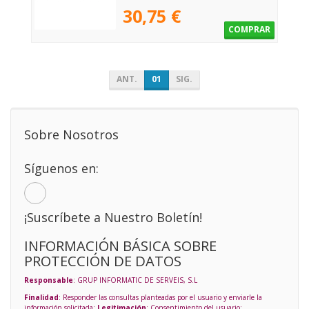
30,75 €
COMPRAR
ANT.
01
SIG.
Sobre Nosotros
Síguenos en:
¡Suscríbete a Nuestro Boletín!
INFORMACIÓN BÁSICA SOBRE
PROTECCIÓN DE DATOS
Responsable
: GRUP INFORMATIC DE SERVEIS, S.L
Finalidad
: Responder las consultas planteadas por el usuario y enviarle la
información solicitada;
Legitimación
: Consentimiento del usuario;