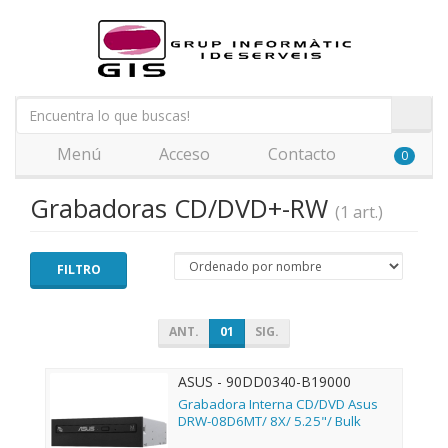
Menú
Acceso
Contacto
0
Grabadoras CD/DVD+-RW
(1 art.)
FILTRO
ANT.
01
SIG.
ASUS - 90DD0340-B19000
Grabadora Interna CD/DVD Asus
DRW-08D6MT/ 8X/ 5.25"/ Bulk