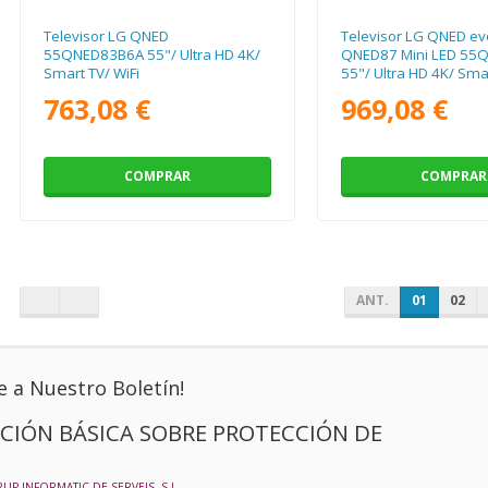
Televisor LG QNED
Televisor LG QNED ev
55QNED83B6A 55"/ Ultra HD 4K/
QNED87 Mini LED 55
Smart TV/ WiFi
55"/ Ultra HD 4K/ Smar
763,08 €
969,08 €
COMPRAR
COMPRAR
ANT.
01
02
e a Nuestro Boletín!
CIÓN BÁSICA SOBRE PROTECCIÓN DE
RUP INFORMATIC DE SERVEIS, S.L