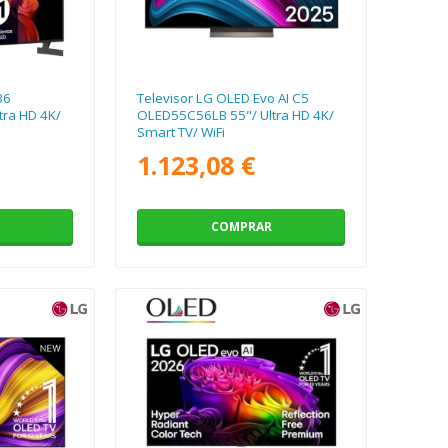
B6
Televisor LG OLED Evo AI C5
ra HD 4K/
OLED55C56LB 55"/ Ultra HD 4K/
Smart TV/ WiFi
1.123,08 €
COMPRAR