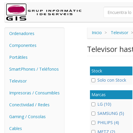
Inicio
Televisor
Ordenadores
Componentes
Televisor ha
Portátiles
SmartPhones / Teléfonos
Stock
Solo con Stock
Televisor
Impresoras / Consumibles
Marcas
LG (10)
Conectividad / Redes
SAMSUNG (5)
Gaming / Consolas
PHILIPS (4)
Cables
METZ (2)