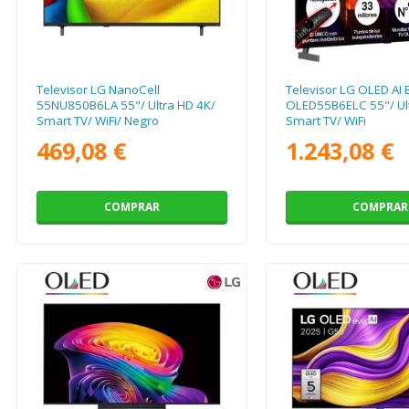
Televisor LG NanoCell
Televisor LG OLED AI 
55NU850B6LA 55"/ Ultra HD 4K/
OLED55B6ELC 55"/ Ult
Smart TV/ WiFi/ Negro
Smart TV/ WiFi
469,08 €
1.243,08 €
COMPRAR
COMPRAR