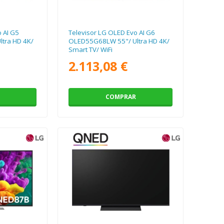
 AI G5
Televisor LG OLED Evo AI G6
tra HD 4K/
OLED55G68LW 55"/ Ultra HD 4K/
Smart TV/ WiFi
2.113,08 €
COMPRAR