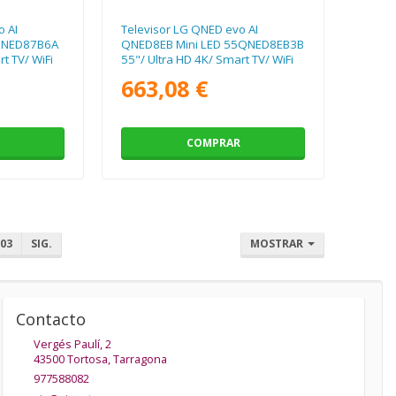
o AI
Televisor LG QNED evo AI
QNED87B6A
QNED8EB Mini LED 55QNED8EB3B
t TV/ WiFi
55"/ Ultra HD 4K/ Smart TV/ WiFi
663,08 €
COMPRAR
03
SIG.
MOSTRAR
Contacto
Vergés Paulí, 2
43500
Tortosa
,
Tarragona
977588082