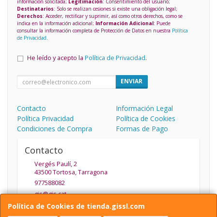
información solicitada;
Legitimación
: Consentimiento del usuario;
Destinatarios
: Solo se realizan cesiones si existe una obligación legal;
Derechos
: Acceder, rectificar y suprimir, así como otros derechos, como se
indica en la información adicional;
Información Adicional
: Puede
consultar la información completa de Protección de Datos en nuestra
Política
de Privacidad
.
He leído y acepto la
Política de Privacidad
.
ENVIAR
Contacto
Información Legal
Política Privacidad
Política de Cookies
Condiciones de Compra
Formas de Pago
Contacto
Vergés Paulí, 2
43500
Tortosa
,
Tarragona
977588082
gis@gis.cat
Política de Cookies de tienda.gissl.com