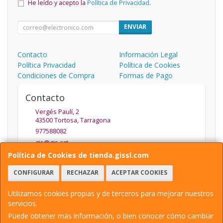
He leído y acepto la
Política de Privacidad
.
ENVIAR
Contacto
Información Legal
Política Privacidad
Política de Cookies
Condiciones de Compra
Formas de Pago
Contacto
Vergés Paulí, 2
43500
Tortosa
,
Tarragona
977588082
gis@gis.cat
Política de Cookies de tienda.gissl.com
CONFIGURAR
RECHAZAR
ACEPTAR COOKIES
Horario
De Lunes a Viernes de 9.30 a 13.30 y de 15:30 a 19:30
Utilizamos cookies propias y de terceros para mejorar nuestros
servicios.
Puede obtener más información, o bien conocer cómo cambiar