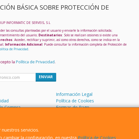
CIÓN BÁSICA SOBRE PROTECCIÓN DE
RUP INFORMATIC DE SERVEIS, S.L
der las consultas planteadas por el usuario y enviarle la información solicitada;
onsentimiento del usuario;
Destinatarios
: Solo se realizan cesiones si existe una
rechos
: Acceder, rectificar y suprimir, así como otros derechos, como se indica en la
nal;
Información Adicional
: Puede consultar la información completa de Protección de
olítica de Privacidad
.
acepto la
Política de Privacidad
.
ENVIAR
Información Legal
cidad
Política de Cookies
de Compra
Formas de Pago
 nuestros servicios.
 cambiar la configuración, en nuestra
Política de Cookies
.
, , , , España. - C.I.F.: B43109529 - Tfno: