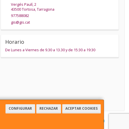
Vergés Paulí, 2
43500
Tortosa
,
Tarragona
977588082
gis@gis.cat
Horario
De Lunes a Viernes de 9.30 a 13.30 y de 15:30 a 19:30
CONFIGURAR
RECHAZAR
ACEPTAR COOKIES