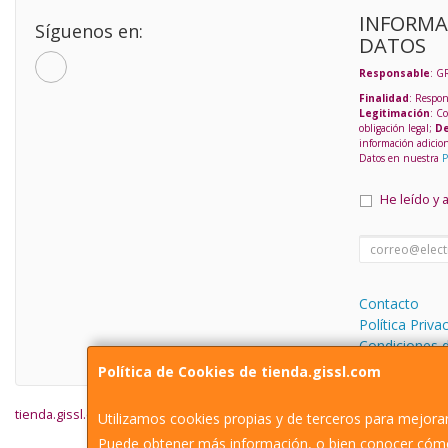
INFORMA
Síguenos en:
DATOS
Responsable
: G
Finalidad
: Respon
Legitimación
: C
obligación legal;
De
información adicio
Datos en nuestra
P
He leído y 
Contacto
Política Priva
Condiciones 
Política de Cookies de tienda.gissl.com
tienda.gissl.com © 2026
Utilizamos cookies propias y de terceros para mejorar
Puede obtener más información, o bien conocer cómo