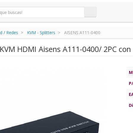
d / Redes
KVM - Splitters
AISENS A111-0400
VM HDMI Aisens A111-0400/ 2PC con 1 
M
P
E
Di