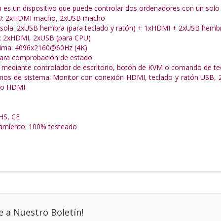
 es un dispositivo que puede controlar dos ordenadores con un solo 
U: 2xHDMI macho, 2xUSB macho
sola: 2xUSB hembra (para teclado y ratón) + 1xHDMI + 2xUSB hemb
s: 2xHDMI, 2xUSB (para CPU)
ima: 4096x2160@60Hz (4K)
para comprobación de estado
 mediante controlador de escritorio, botón de KVM o comando de te
mos de sistema: Monitor con conexión HDMI, teclado y ratón USB, 
rto HDMI
HS, CE
namiento: 100% testeado
e a Nuestro Boletín!