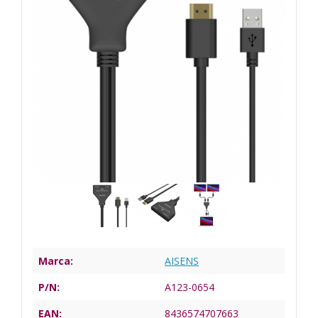
Marca:
AISENS
P/N:
A123-0654
EAN:
8436574707663