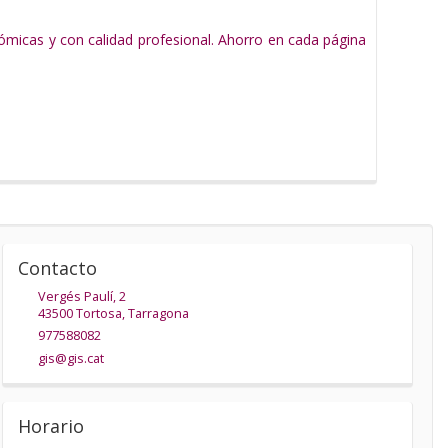
ómicas y con calidad profesional. Ahorro en cada página
Contacto
Vergés Paulí, 2
43500
Tortosa
,
Tarragona
977588082
gis@gis.cat
Horario