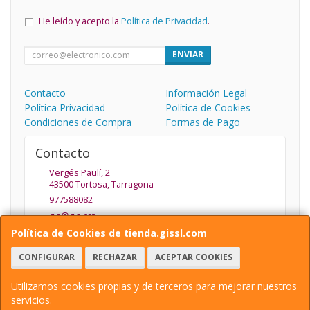
He leído y acepto la
Política de Privacidad
.
ENVIAR
Contacto
Información Legal
Política Privacidad
Política de Cookies
Condiciones de Compra
Formas de Pago
Contacto
Vergés Paulí, 2
43500
Tortosa
,
Tarragona
977588082
gis@gis.cat
Política de Cookies de tienda.gissl.com
CONFIGURAR
RECHAZAR
ACEPTAR COOKIES
Horario
De Lunes a Viernes de 9.30 a 13.30 y de 15:30 a 19:30
Utilizamos cookies propias y de terceros para mejorar nuestros
servicios.