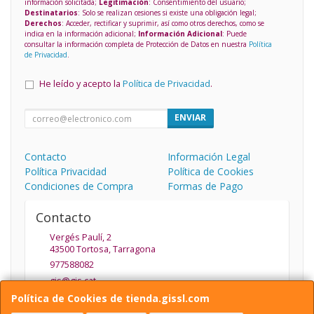
información solicitada;
Legitimación
: Consentimiento del usuario;
Destinatarios
: Solo se realizan cesiones si existe una obligación legal;
Derechos
: Acceder, rectificar y suprimir, así como otros derechos, como se
indica en la información adicional;
Información Adicional
: Puede
consultar la información completa de Protección de Datos en nuestra
Política
de Privacidad
.
He leído y acepto la
Política de Privacidad
.
ENVIAR
Contacto
Información Legal
Política Privacidad
Política de Cookies
Condiciones de Compra
Formas de Pago
Contacto
Vergés Paulí, 2
43500
Tortosa
,
Tarragona
977588082
gis@gis.cat
Política de Cookies de tienda.gissl.com