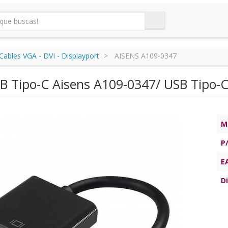
Cables VGA - DVI - Displayport
AISENS A109-0347
B Tipo-C Aisens A109-0347/ USB Tipo
M
P
E
Di