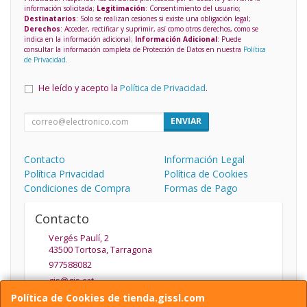
información solicitada;
Legitimación
: Consentimiento del usuario;
Destinatarios
: Solo se realizan cesiones si existe una obligación legal;
Derechos
: Acceder, rectificar y suprimir, así como otros derechos, como se
indica en la información adicional;
Información Adicional
: Puede
consultar la información completa de Protección de Datos en nuestra
Política
de Privacidad
.
He leído y acepto la
Política de Privacidad
.
ENVIAR
Contacto
Información Legal
Política Privacidad
Política de Cookies
Condiciones de Compra
Formas de Pago
Contacto
Vergés Paulí, 2
43500
Tortosa
,
Tarragona
977588082
gis@gis.cat
Política de Cookies de tienda.gissl.com