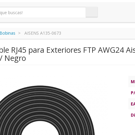
Bobinas
AISENS A135-0673
ble RJ45 para Exteriores FTP AWG24 Ai
/ Negro
M
P
E
Di