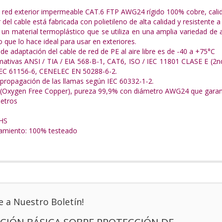
 red exterior impermeable CAT.6 FTP AWG24 rígido 100% cobre, cali
 del cable está fabricada con polietileno de alta calidad y resistente a 
s un material termoplástico que se utiliza en una amplia variedad de 
lo que lo hace ideal para usar en exteriores.
e adaptación del cable de red de PE al aire libre es de -40 a +75°C
ativas ANSI / TIA / EIA 568-B-1, CAT6, ISO / IEC 11801 CLASE E (
IEC 61156-6, CENELEC EN 50288-6-2.
a propagación de las llamas según IEC 60332-1-2.
Oxygen Free Copper), pureza 99,9% con diámetro AWG24 que garanti
metros
HS
namiento: 100% testeado
e a Nuestro Boletín!