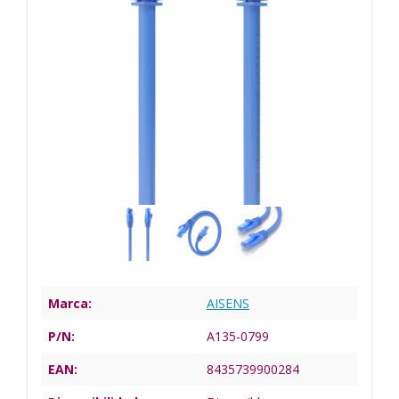
Marca:
AISENS
P/N:
A135-0799
EAN:
8435739900284