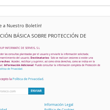
e a Nuestro Boletín!
CIÓN BÁSICA SOBRE PROTECCIÓN DE
RUP INFORMATIC DE SERVEIS, S.L
der las consultas planteadas por el usuario y enviarle la información solicitada;
onsentimiento del usuario;
Destinatarios
: Solo se realizan cesiones si existe una
rechos
: Acceder, rectificar y suprimir, así como otros derechos, como se indica en la
nal;
Información Adicional
: Puede consultar la información completa de Protección de
olítica de Privacidad
.
acepto la
Política de Privacidad
.
ENVIAR
Información Legal
cidad
Política de Cookies