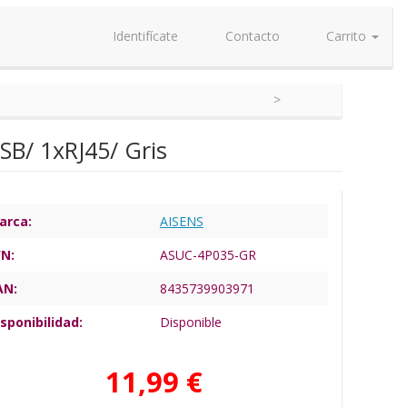
Identifícate
Contacto
Carrito
B/ 1xRJ45/ Gris
arca:
AISENS
/N:
ASUC-4P035-GR
AN:
8435739903971
sponibilidad:
Disponible
11,99 €