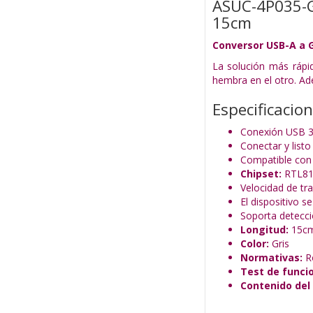
ASUC-4P035-G
15cm
Conversor USB-A a G
La solución más rápi
hembra en el otro. Ad
Especificacio
Conexión USB 3.
Conectar y list
Compatible con 
Chipset:
RTL81
Velocidad de tr
El dispositivo 
Soporta detecci
Longitud:
15c
Color:
Gris
Normativas:
R
Test de funci
Contenido del