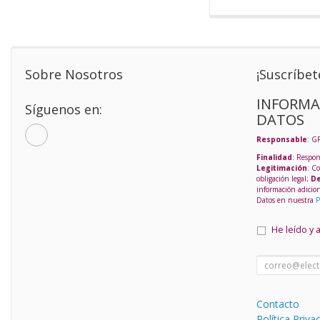
Sobre Nosotros
¡Suscríbet
INFORMA
Síguenos en:
DATOS
Responsable
: G
Finalidad
: Respon
Legitimación
: C
obligación legal;
De
información adicio
Datos en nuestra
P
He leído y 
Contacto
Política Priva