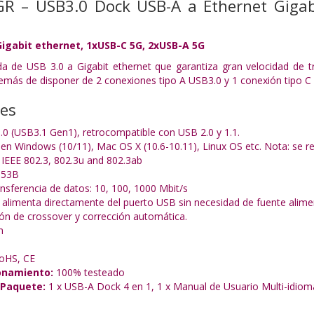
R – USB3.0 Dock USB-A a Ethernet Gigab
igabit ethernet, 1xUSB-C 5G, 2xUSB-A 5G
da de USB 3.0 a Gigabit ethernet que garantiza gran velocidad de
emás de disponer de 2 conexiones tipo A USB3.0 y 1 conexión tipo 
nes
0 (USB3.1 Gen1), retrocompatible con USB 2.0 y 1.1.
o en Windows (10/11), Mac OS X (10.6-10.11), Linux OS etc. Nota: se r
IEEE 802.3, 802.3u and 802.3ab
53B
ansferencia de datos: 10, 100, 1000 Mbit/s
se alimenta directamente del puerto USB sin necesidad de fuente alime
ón de crossover y corrección automática.
m
oHS, CE
onamiento:
100% testeado
 Paquete:
1 x USB-A Dock 4 en 1,
1 x Manual de Usuario Multi-idiom