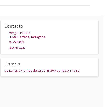
Contacto
Vergés Paulí, 2
43500
Tortosa
,
Tarragona
977588082
gis@gis.cat
Horario
De Lunes a Viernes de 9.30 a 13.30 y de 15:30 a 19:30