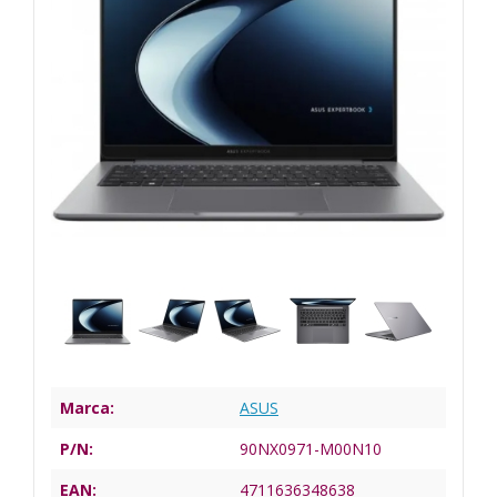
Marca:
ASUS
P/N:
90NX0971-M00N10
EAN:
4711636348638