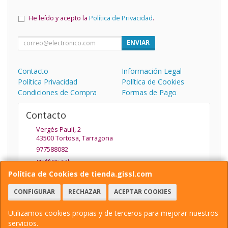
He leído y acepto la
Política de Privacidad
.
ENVIAR
Contacto
Información Legal
Política Privacidad
Política de Cookies
Condiciones de Compra
Formas de Pago
Contacto
Vergés Paulí, 2
43500
Tortosa
,
Tarragona
977588082
gis@gis.cat
Política de Cookies de tienda.gissl.com
CONFIGURAR
RECHAZAR
ACEPTAR COOKIES
Horario
De Lunes a Viernes de 9.30 a 13.30 y de 15:30 a 19:30
Utilizamos cookies propias y de terceros para mejorar nuestros
servicios.