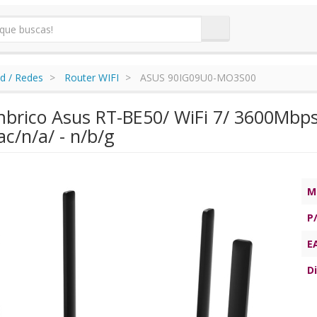
d / Redes
Router WIFI
ASUS 90IG09U0-MO3S00
mbrico Asus RT-BE50/ WiFi 7/ 3600Mbps
c/n/a/ - n/b/g
M
P
E
Di