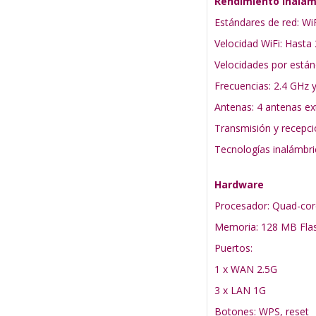
Rendimiento inalám
Estándares de red: WiF
Velocidad WiFi: Hast
Velocidades por está
Frecuencias: 2.4 GHz 
Antenas: 4 antenas ex
Transmisión y recepci
Tecnologías inalámb
Hardware
Procesador: Quad-cor
Memoria: 128 MB Fla
Puertos:
1 x WAN 2.5G
3 x LAN 1G
Botones: WPS, reset