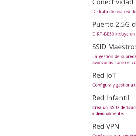
Conectividad
Disfruta de una red do
Puerto 2,5G d
El RT-BE50 incluye un
SSID Maestros
La gestión de subred
avanzadas como el con
Red IoT
Configura y gestiona 
Red Infantil
Crea un SSID dedicado
individualmente.
Red VPN
Conéctate a tu servici