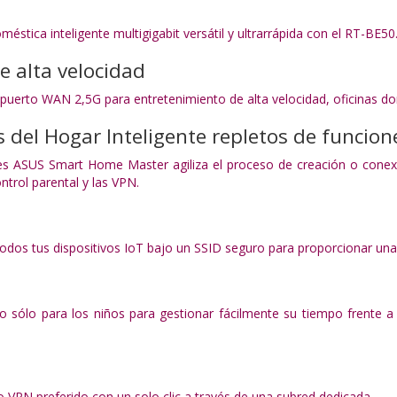
méstica inteligente multigigabit versátil y ultrarrápida con el RT-BE50
e alta velocidad
 puerto WAN 2,5G para entretenimiento de alta velocidad,
oficinas do
 del Hogar Inteligente repletos de funcion
es ASUS Smart Home Master agiliza el proceso de creación o conex
trol parental y las VPN.
todos tus dispositivos IoT bajo un SSID seguro para proporcionar una
 sólo para los niños para gestionar fácilmente su tiempo frente a l
o VPN preferido con un solo clic a través de una subred dedicada.