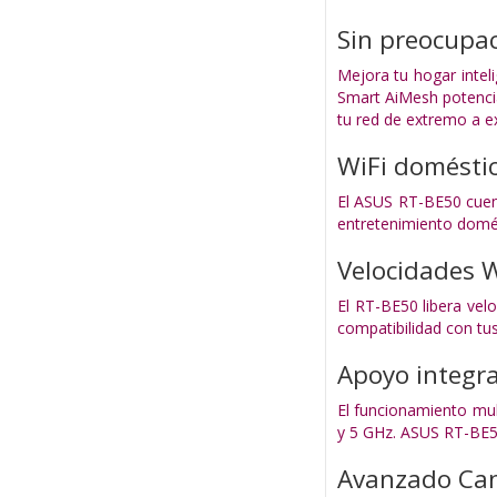
Sin preocupac
Mejora tu hogar intel
Smart AiMesh potenci
tu red de extremo a ex
WiFi doméstic
El ASUS RT-BE50 cuent
entretenimiento domés
Velocidades W
El RT-BE50 libera vel
compatibilidad con tu
Apoyo integr
El funcionamiento mu
y 5 GHz. ASUS RT-BE50
Avanzado Can