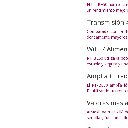
El RT-BE50 admite can
un rendimiento mejora
Transmisión 
Comparada con la 10
densamente mayores c
WiFi 7 Alime
RT-BE50 utiliza la p
estable y segura y un
Amplía tu red
El RT-BE50 amplía fá
Reutilizando tus rout
Valores más a
AiMesh va más allá de
sencilla y funciones d