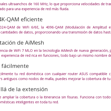
ales ultraanchos de 160 MHz, lo que proporciona velocidades de trans
do para una experiencia de red más fluida.
4K-QAM eficiente
24-QAM de WiFi 6/6E, la 4096-QAM (Modulación de Amplitud en
antidades de datos, proporcionando una transmisión de datos hasta
ntación de AiMesh
otencia de WiFi 7 MLO en la tecnología AiMesh de nueva generación
a experiencia de red rica en funciones, todo bajo un mismo nombre de 
 fácilmente
cilmente tu red doméstica con cualquier router ASUS compatible c
ers antiguos como nodos de malla, puedes mejorar la cobertura de tu 
llá de la extensión
 ampliar la cobertura o la itinerancia sin fisuras. Funciona con to
omésticas inteligentes en toda tu red.