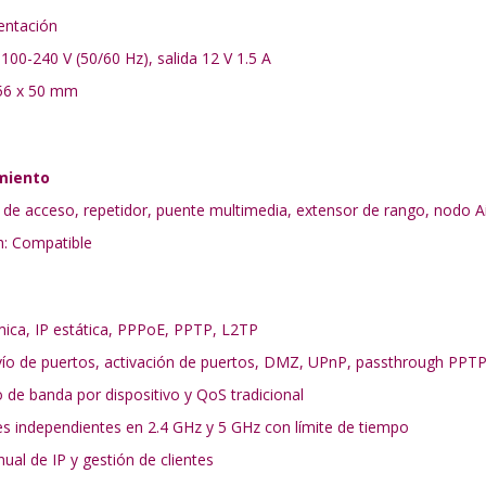
entación
100-240 V (50/60 Hz), salida 12 V 1.5 A
56 x 50 mm
miento
de acceso, repetidor, puente multimedia, extensor de rango, nodo 
h: Compatible
ica, IP estática, PPPoE, PPTP, L2TP
o de puertos, activación de puertos, DMZ, UPnP, passthrough PPTP,
 de banda por dispositivo y QoS tradicional
es independientes en 2.4 GHz y 5 GHz con límite de tiempo
al de IP y gestión de clientes