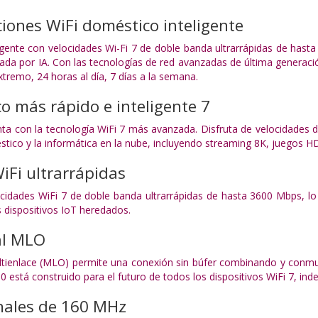
iones WiFi doméstico inteligente
igente con velocidades Wi-Fi 7 de doble banda ultrarrápidas de has
ada por IA. Con las tecnologías de red avanzadas de última genera
tremo, 24 horas al día, 7 días a la semana.
o más rápido e inteligente 7
a con la tecnología WiFi 7 más avanzada. Disfruta de velocidades d
tico y la informática en la nube, incluyendo streaming 8K, juegos HD
iFi ultrarrápidas
ocidades WiFi 7 de doble banda ultrarrápidas de hasta 3600 Mbps, lo
s dispositivos IoT heredados.
al MLO
ltienlace (MLO) permite una conexión sin búfer combinando y conmu
 está construido para el futuro de todos los dispositivos WiFi 7, i
ales de 160 MHz