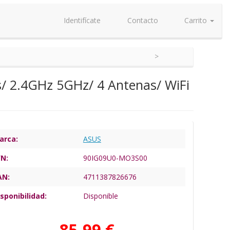
Identifícate
Contacto
Carrito
/ 2.4GHz 5GHz/ 4 Antenas/ WiFi
arca:
ASUS
/N:
90IG09U0-MO3S00
AN:
4711387826676
sponibilidad:
Disponible
85,99 €