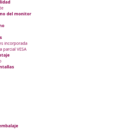
lidad
te
o del monitor
mo
s
es incorporada
a parcial VESA
ntaje
o
tallas
embalaje