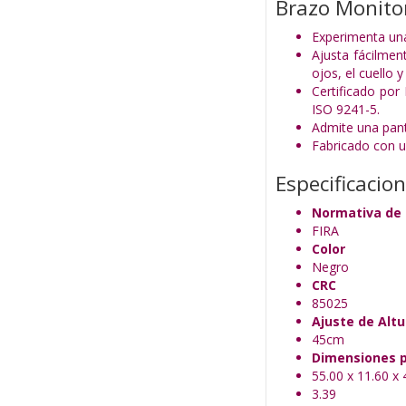
Brazo Monitor
Experimenta una
Ajusta fácilmen
ojos, el cuello y
Certificado por
ISO 9241-5.
Admite una pant
Fabricado con u
Especificacio
Normativa de 
FIRA
Color
Negro
CRC
85025
Ajuste de Altu
45cm
Dimensiones p
55.00 x 11.60 x 
3.39