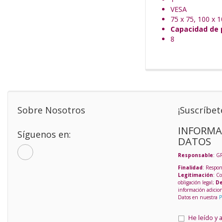
VESA
75 x 75, 100 x 
Capacidad de 
8
Sobre Nosotros
¡Suscríbet
INFORMA
Síguenos en:
DATOS
Responsable
: G
Finalidad
: Respon
Legitimación
: C
obligación legal;
De
información adicio
Datos en nuestra
P
He leído y 