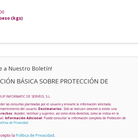
100
peso (kgs)
e a Nuestro Boletín!
CIÓN BÁSICA SOBRE PROTECCIÓN DE
RUP INFORMATIC DE SERVEIS, S.L
der las consultas planteadas por el usuario y enviarle la información solicitada;
onsentimiento del usuario;
Destinatarios
: Solo se realizan cesiones si existe una
rechos
: Acceder, rectificar y suprimir, así como otros derechos, como se indica en la
nal;
Información Adicional
: Puede consultar la información completa de Protección de
olítica de Privacidad
.
acepto la
Política de Privacidad
.