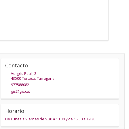
Contacto
Vergés Paulí, 2
43500
Tortosa
,
Tarragona
977588082
gis@gis.cat
Horario
De Lunes a Viernes de 9.30 a 13.30 y de 15:30 a 19:30