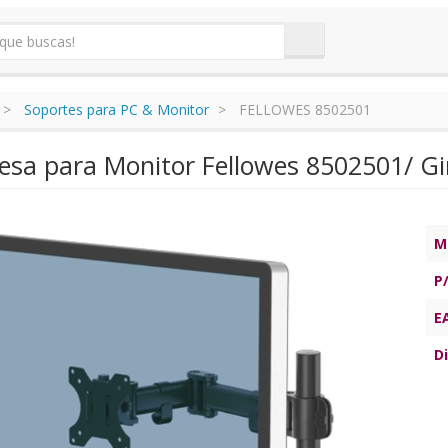
Soportes para PC & Monitor
FELLOWES 8502501
sa para Monitor Fellowes 8502501/ Gira
M
P
E
Di