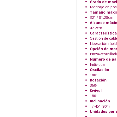
Grado de movi
Montaje en pos
Tamaño máxim
32" / 81.28cm
Alcance máxi
42.2cm
Característica
Gestión de cabl
Liberación rápid
Opción de mo
Pinza/atornillad
Número de pan
Individual
Oscilación
180ᵒ
Rotación
360ᵒ
Swivel
180ᵒ
Inclinación
+/-45° (90°)
Unidades por 
1