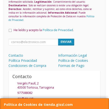
información solicitada;
Legitimación
: Consentimiento del usuario;
Destinatarios
: Solo se realizan cesiones si existe una obligación legal;
Derechos
: Acceder, rectificar y suprimir, así como otros derechos, como se
indica en la información adicional;
Información Adicional
: Puede
consultar la información completa de Protección de Datos en nuestra
Política
de Privacidad
.
He leído y acepto la
Política de Privacidad
.
ENVIAR
Contacto
Información Legal
Política Privacidad
Política de Cookies
Condiciones de Compra
Formas de Pago
Contacto
Vergés Paulí, 2
43500
Tortosa
,
Tarragona
977588082
gis@gis.cat
Política de Cookies de tienda.gissl.com