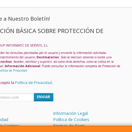
e a Nuestro Boletín!
CIÓN BÁSICA SOBRE PROTECCIÓN DE
RUP INFORMATIC DE SERVEIS, S.L
der las consultas planteadas por el usuario y enviarle la información solicitada;
onsentimiento del usuario;
Destinatarios
: Solo se realizan cesiones si existe una
rechos
: Acceder, rectificar y suprimir, así como otros derechos, como se indica en la
nal;
Información Adicional
: Puede consultar la información completa de Protección de
olítica de Privacidad
.
acepto la
Política de Privacidad
.
ENVIAR
Información Legal
cidad
Política de Cookies
de Compra
Formas de Pago