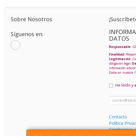
Sobre Nosotros
¡Suscríbet
INFORMA
Síguenos en:
DATOS
Responsable
: G
Finalidad
: Respon
Legitimación
: C
obligación legal;
De
información adicio
Datos en nuestra
P
He leído y 
Contacto
Política Priva
Condiciones 