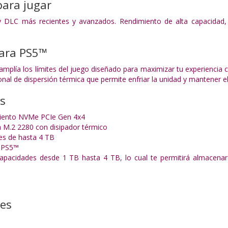
para jugar
 y DLC más recientes y avanzados. Rendimiento de alta capacidad,
ara PS5™
plía los límites del juego diseñado para maximizar tu experiencia c
onal de dispersión térmica que permite enfriar la unidad y mantener e
as
imiento NVMe PCIe Gen 4x4
 M.2 2280 con disipador térmico
es de hasta 4 TB
 PS5™
capacidades desde 1 TB hasta 4 TB, lo cual te permitirá almacenar
nes