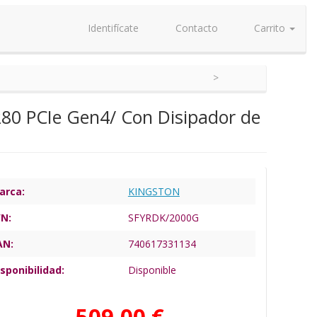
Identifícate
Contacto
Carrito
80 PCIe Gen4/ Con Disipador de
arca:
KINGSTON
/N:
SFYRDK/2000G
AN:
740617331134
sponibilidad:
Disponible
509,00 €