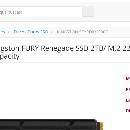
tes
Discos Duros SSD
KINGSTON SFYRDK/2000G
ngston FURY Renegade SSD 2TB/ M.2 22
apacity
M
P
E
Di