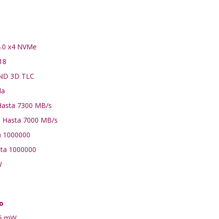
 4.0 x4 NVMe
18
AND 3D TLC
da
 Hasta 7300 MB/s
a: Hasta 7000 MB/s
ta 1000000
sta 1000000
W
o
 5 mW