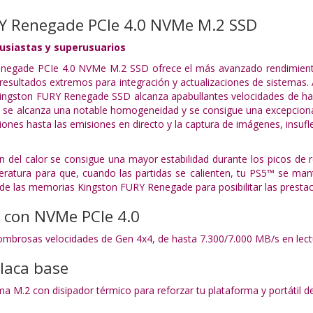
Y Renegade PCIe 4.0 NVMe M.2 SSD
usiastas y superusuarios
negade PCIe 4.0 NVMe M.2 SSD ofrece el más avanzado rendimiento 
esultados extremos para integración y actualizaciones de sistemas. A
ingston FURY Renegade SSD alcanza apabullantes velocidades de has
 se alcanza una notable homogeneidad y se consigue una excepcional
ciones hasta las emisiones en directo y la captura de imágenes, insu
 del calor se consigue una mayor estabilidad durante los picos de r
peratura para que, cuando las partidas se calienten, tu PS5™ se m
de las memorias Kingston FURY Renegade para posibilitar las presta
e con NVMe PCIe 4.0
ombrosas velocidades de Gen 4x4, de hasta 7.300/7.000 MB/s en lectur
laca base
a M.2 con disipador térmico para reforzar tu plataforma y portátil d