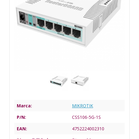
Marca:
MIKROTIK
P/N:
CSS106-5G-1S
EAN:
4752224002310