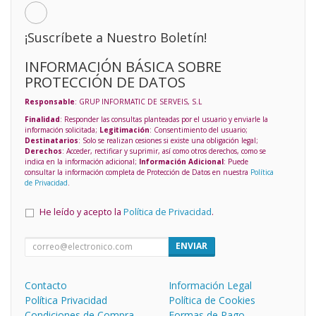
¡Suscríbete a Nuestro Boletín!
INFORMACIÓN BÁSICA SOBRE
PROTECCIÓN DE DATOS
Responsable
: GRUP INFORMATIC DE SERVEIS, S.L
Finalidad
: Responder las consultas planteadas por el usuario y enviarle la
información solicitada;
Legitimación
: Consentimiento del usuario;
Destinatarios
: Solo se realizan cesiones si existe una obligación legal;
Derechos
: Acceder, rectificar y suprimir, así como otros derechos, como se
indica en la información adicional;
Información Adicional
: Puede
consultar la información completa de Protección de Datos en nuestra
Política
de Privacidad
.
He leído y acepto la
Política de Privacidad
.
ENVIAR
Contacto
Información Legal
Política Privacidad
Política de Cookies
Condiciones de Compra
Formas de Pago