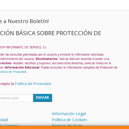
e a Nuestro Boletín!
CIÓN BÁSICA SOBRE PROTECCIÓN DE
RUP INFORMATIC DE SERVEIS, S.L
der las consultas planteadas por el usuario y enviarle la información solicitada;
onsentimiento del usuario;
Destinatarios
: Solo se realizan cesiones si existe una
rechos
: Acceder, rectificar y suprimir, así como otros derechos, como se indica en la
nal;
Información Adicional
: Puede consultar la información completa de Protección de
olítica de Privacidad
.
acepto la
Política de Privacidad
.
ENVIAR
Información Legal
cidad
Política de Cookies
de Compra
Formas de Pago