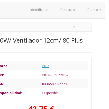
Identifícate
Contacto
Carrito
0W/ Ventilador 12cm/ 80 Plus
arca:
NOX
/N:
NXURPRO650BZ
AN:
8436587975554
sponibilidad:
Disponible
42,75 €