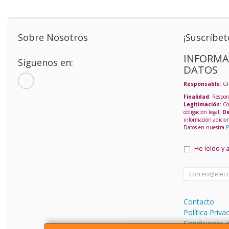
Sobre Nosotros
¡Suscríbet
INFORMA
Síguenos en:
DATOS
Responsable
: G
Finalidad
: Respon
Legitimación
: C
obligación legal;
De
información adicio
Datos en nuestra
P
He leído y 
Contacto
Política Priva
Condiciones 