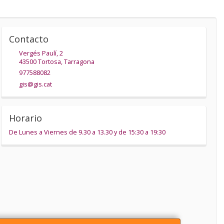
Contacto
Vergés Paulí, 2
43500
Tortosa
,
Tarragona
977588082
gis@gis.cat
Horario
De Lunes a Viernes de 9.30 a 13.30 y de 15:30 a 19:30