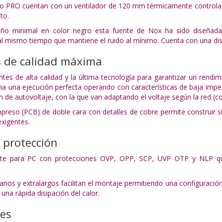
o PRO cuentan con un ventilador de 120 mm térmicamente controlado
to.
eño minimal en color negro esta fuente de Nox ha sido diseña
l mismo tiempo que mantiene el ruido al mínimo. Cuenta con una disip
 de calidad máxima
s de alta calidad y la última tecnología para garantizar un rendimie
 una ejecución perfecta operando con características de baja impe
n de autovoltaje, con la que van adaptando el voltaje según la red (
impreso (PCB) de doble cara con detalles de cobre permite construir 
xigentes.
 protección
nte para PC con protecciones OVP, OPP, SCP, UVP OTP y NLP que
nos y extralargos facilitan el montaje permitiendo una configuración
y una rápida disipación del calor.
nes