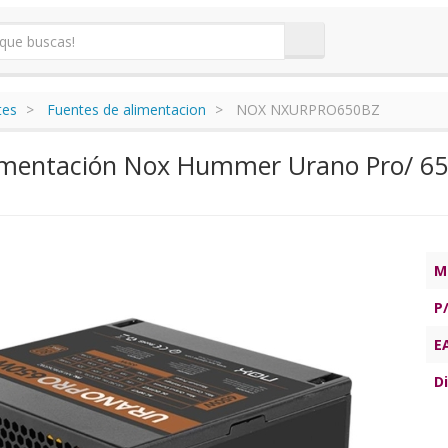
tes
Fuentes de alimentacion
NOX NXURPRO650BZ
imentación Nox Hummer Urano Pro/ 65
M
P
E
Di