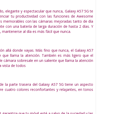
o, elegante y espectacular que nunca, Galaxy A57 5G te
otenciar tu productividad con las funciones de Awesome
tos memorables con las cámaras mejoradas tanto de día
nte con una batería de larga duración de hasta 2 días. Y
, mantenerse al día es más fácil que nunca.
ción allá donde vayas. Más fino que nunca, el Galaxy A57
 que llama la atención. También es más ligero que el
ple cámara sobresale en un saliente que llama la atención
a vista de todos
 de la parte trasera del Galaxy A57 5G tiene un aspecto
e cuatro colores reconfortantes y relajantes, en tonos
garantiza que tu móvil esté a salvo de la suciedad y las