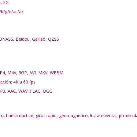
G, 2G
a/b/g/n/ac/ax
LONASS, Beidou, Galileo, QZSS
MP4, M4V, 3GP, AVI, MKV, WEBM
cción: 4K a 60 fps
MP3, AAC, WAV, FLAC, OGG
o, huella dactilar, giroscopio, geomagnético, luz ambiental, proximid