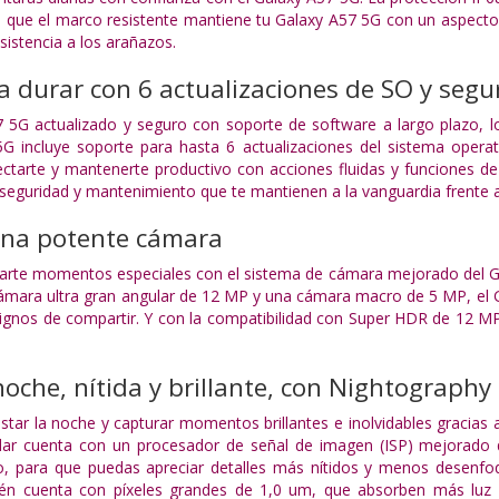
s que el marco resistente mantiene tu Galaxy A57 5G con un aspecto 
esistencia a los arañazos.
 durar con 6 actualizaciones de SO y segu
5G actualizado y seguro con soporte de software a largo plazo, lo
5G incluye soporte para hasta 6 actualizaciones del sistema opera
ctarte y mantenerte productivo con acciones fluidas y funciones de
 seguridad y mantenimiento que te mantienen a la vanguardia frente 
 Una potente cámara
parte momentos especiales con el sistema de cámara mejorado del G
mara ultra gran angular de 12 MP y una cámara macro de 5 MP, el Ga
dignos de compartir. Y con la compatibilidad con Super HDR de 12 MP
noche, nítida y brillante, con Nightography
star la noche y capturar momentos brillantes e inolvidables gracias
ar cuenta con un procesador de señal de imagen (ISP) mejorado q
do, para que puedas apreciar detalles más nítidos y menos desenfo
én cuenta con píxeles grandes de 1,0 um, que absorben más luz 