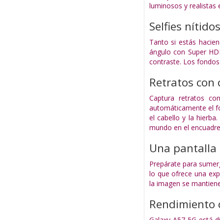
luminosos y realistas 
Selfies nítido
Tanto si estás hacie
ángulo con Super HDR.
contraste. Los fondos
Retratos con 
Captura retratos co
automáticamente el fon
el cabello y la hierb
mundo en el encuadre
Una pantalla 
Prepárate para sumerg
lo que ofrece una exp
la imagen se mantiene 
Rendimiento 
Galaxy A57 5G está d