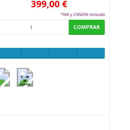
399,00 €
*IVA y CANON Incluido
COMPRAR
5 - 45
W
USB PD