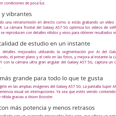
en condiciones de poca luz.
s y vibrantes
ndo una retransmisión en directo como si estás grabando un vídeo 
 La cámara frontal del Galaxy A57 5G optimiza los vídeos de selfi
 se reproducen con detalles nítidos y vivos para obtener resultados
calidad de estudio en un instante
n detalles mejorados utilizando la segmentación por AI del Gal
do, el primer plano y el cielo en las fotos, y mejora al instante la c
a. Y con la cámara ultra gran angular del Galaxy A57 5G, captura 
.
más grande para todo lo que te gusta
irte en las amplias imágenes del Galaxy A57 5G. La pantalla Super 
eriencia visual sin interrupciones. Ya sea que estés viendo contenid
nítida gracias a Vision Booster.
con más potencia y menos retrasos
iseñado con un avanzado procesador Octa-core, que ofrece un poten