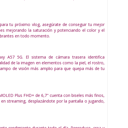
para tu próximo vlog, asegúrate de conseguir tu mejor
es mejorando la saturación y potenciando el color y el
 vibrantes en todo momento.
axy A57 5G. El sistema de cámara trasera identifica
alidad de la imagen en elementos como la piel, el rostro,
un campo de visión más amplio para que quepa más de tu
AMOLED Plus FHD+ de 6,7" cuenta con biseles más finos,
o en streaming, desplazándote por la pantalla o jugando,
te rendimiento durante todo el día. Reproduce, crea y