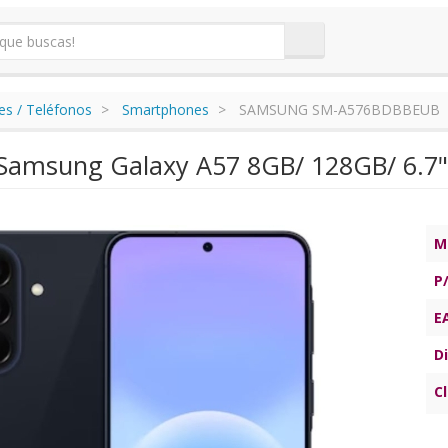
s / Teléfonos
Smartphones
SAMSUNG SM-A576BDBBEUB
amsung Galaxy A57 8GB/ 128GB/ 6.7"/
M
P
E
Di
C