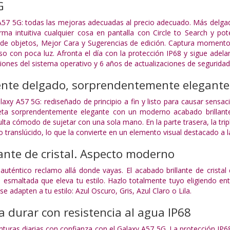
G
57 5G: todas las mejoras adecuadas al precio adecuado. Más delgad
rma intuitiva cualquier cosa en pantalla con Circle to Search y p
or de objetos, Mejor Cara y Sugerencias de edición. Captura momen
o con poca luz. Afronta el día con la protección IP68 y sigue adela
iones del sistema operativo y 6 años de actualizaciones de seguridad
te delgado, sorprendentemente elegante
axy A57 5G: rediseñado de principio a fin y listo para causar sensa
eta sorprendentemente elegante con un moderno acabado brillante
lta cómodo de sujetar con una sola mano. En la parte trasera, la tri
 translúcido, lo que la convierte en un elemento visual destacado a l
ante de cristal. Aspecto moderno
uténtico reclamo allá donde vayas. El acabado brillante de cristal
smaltada que eleva tu estilo. Hazlo totalmente tuyo eligiendo entr
e adapten a tu estilo: Azul Oscuro, Gris, Azul Claro o Lila.
 durar con resistencia al agua IP68
turas diarias con confianza con el Galaxy A57 5G. La protección IP68 