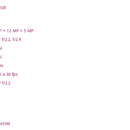
 GB
MP + 12 MP + 5 MP
 f/2.2, f/2.4
í
í
0x
K a 30 fps
 f/2.2
 eSIM