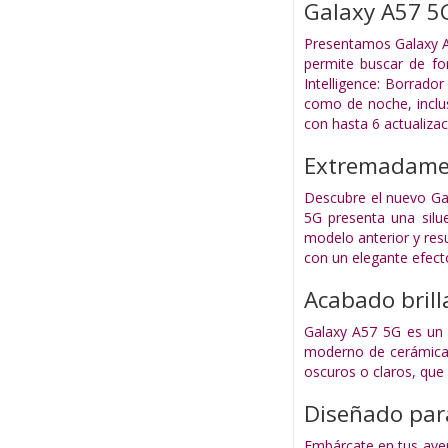
Galaxy A57 5
Presentamos Galaxy A
permite buscar de fo
Intelligence: Borrad
como de noche, inclus
con hasta 6 actualizac
Extremadamen
Descubre el nuevo Gal
5G presenta una silu
modelo anterior y resu
con un elegante efecto
Acabado brill
Galaxy A57 5G es un a
moderno de cerámica e
oscuros o claros, que s
Diseñado para
Embárcate en tus aven