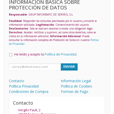
INFORMACIÓN BÁSICA SOBRE
PROTECCIÓN DE DATOS
Responsable
: GRUP INFORMATIC DE SERVEIS, S.L
Finalidad
: Responder las consultas planteadas por el usuario y enviarle la
información solicitada;
Legitimación
: Consentimiento del usuario;
Destinatarios
: Solo se realizan cesiones si existe una obligación legal;
Derechos
: Acceder, rectificar y suprimir, así como otros derechos, como se
indica en la información adicional;
Información Adicional
: Puede
consultar la información completa de Protección de Datos en nuestra
Política
de Privacidad
.
He leído y acepto la
Política de Privacidad
.
ENVIAR
Contacto
Información Legal
Política Privacidad
Política de Cookies
Condiciones de Compra
Formas de Pago
Contacto
Vergés Paulí, 2