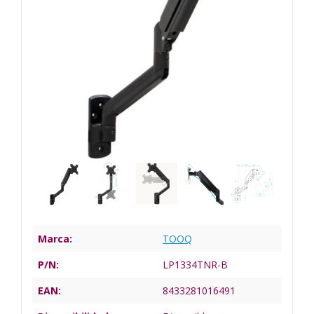
Marca:
TOOQ
P/N:
LP1334TNR-B
EAN:
8433281016491