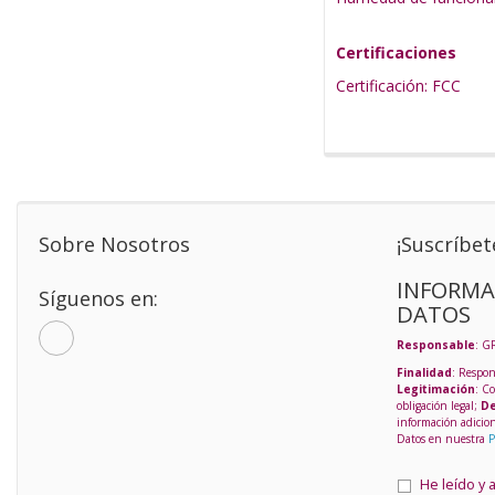
Certificaciones
Certificación: FCC
Sobre Nosotros
¡Suscríbet
INFORMA
Síguenos en:
DATOS
Responsable
: G
Finalidad
: Respon
Legitimación
: C
obligación legal;
De
información adicio
Datos en nuestra
P
He leído y 