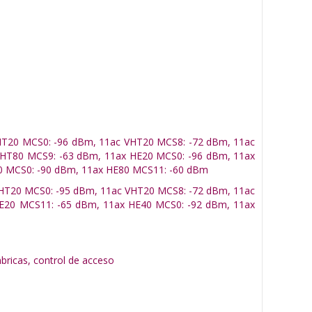
 VHT20 MCS0: -96 dBm, 11ac VHT20 MCS8: -72 dBm, 11ac
HT80 MCS9: -63 dBm, 11ax HE20 MCS0: -96 dBm, 11ax
0 MCS0: -90 dBm, 11ax HE80 MCS11: -60 dBm
c VHT20 MCS0: -95 dBm, 11ac VHT20 MCS8: -72 dBm, 11ac
E20 MCS11: -65 dBm, 11ax HE40 MCS0: -92 dBm, 11ax
bricas, control de acceso