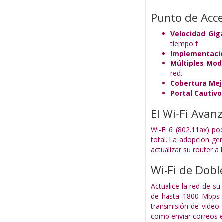
Punto de Acce
Velocidad Giga
tiempo.†
Implementació
Múltiples Mo
red.
Cobertura Me
Portal Cautivo
El Wi-Fi Avan
Wi-Fi 6 (802.11ax) po
total. La adopción ge
actualizar su router a 
Wi-Fi de Dob
Actualice la red de s
de hasta 1800 Mbps y
transmisión de video 
como enviar correos e