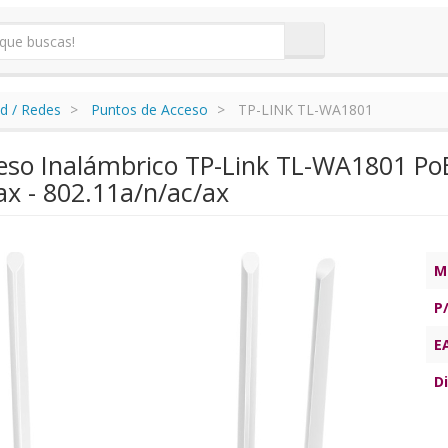
d / Redes
Puntos de Acceso
TP-LINK TL-WA1801
eso Inalámbrico TP-Link TL-WA1801 P
ax - 802.11a/n/ac/ax
M
P
E
Di