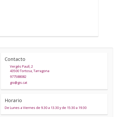
Contacto
Vergés Paulí, 2
43500
Tortosa
,
Tarragona
977588082
gis@gis.cat
Horario
De Lunes a Viernes de 9.30 a 13.30 y de 15:30 a 19:30