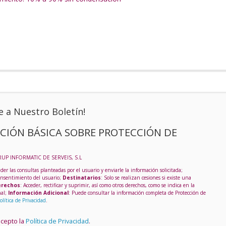
e a Nuestro Boletín!
CIÓN BÁSICA SOBRE PROTECCIÓN DE
RUP INFORMATIC DE SERVEIS, S.L
der las consultas planteadas por el usuario y enviarle la información solicitada;
onsentimiento del usuario;
Destinatarios
: Solo se realizan cesiones si existe una
rechos
: Acceder, rectificar y suprimir, así como otros derechos, como se indica en la
nal;
Información Adicional
: Puede consultar la información completa de Protección de
olítica de Privacidad
.
acepto la
Política de Privacidad
.