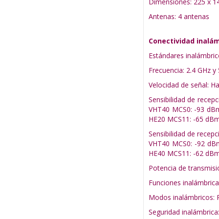
Dimensiones: 225 x 1
Antenas: 4 antenas
Conectividad inalá
Estándares inalámbric
Frecuencia: 2.4 GHz y
Velocidad de señal: 
Sensibilidad de rece
VHT40 MCS0: -93 dBm
HE20 MCS11: -65 dBm
Sensibilidad de rece
VHT40 MCS0: -92 dBm
HE40 MCS11: -62 dB
Potencia de transmis
Funciones inalámbrica
Modos inalámbricos: P
Seguridad inalámbri