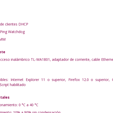
a de clientes DHCP
 Ping Watchdog
 WMM
ete
cceso inalámbrico TL-WA1801, adaptador de corriente, cable Ethernet 
les: Internet Explorer 11 o superior, Firefox 12.0 o superior, 
cript habilitado
tales
onamiento: 0 °C a 40 °C
miento: 10% a 90% sin condensación