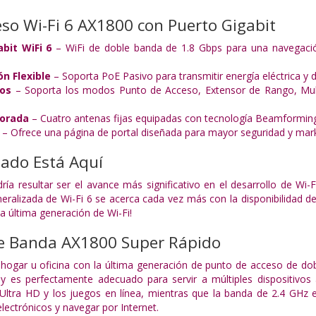
so Wi-Fi 6 AX1800 con Puerto Gigabit
bit WiFi 6
– WiFi de doble banda de 1.8 Gbps para una navegació
n Flexible
– Soporta PoE Pasivo para transmitir energía eléctrica y
dos
– Soporta los modos Punto de Acceso, Extensor de Rango, Multi-
jorada
– Cuatro antenas fijas equipadas con tecnología Beamforming 
– Ofrece una página de portal diseñada para mayor seguridad y mark
zado Está Aquí
dría resultar ser el avance más significativo en el desarrollo de Wi
neralizada de Wi-Fi 6 se acerca cada vez más con la disponibilidad
la última generación de Wi-Fi!
le Banda AX1800 Super Rápido
u hogar u oficina con la última generación de punto de acceso de d
 es perfectamente adecuado para servir a múltiples dispositivos
Ultra HD y los juegos en línea, mientras que la banda de 2.4 GHz e
lectrónicos y navegar por Internet.