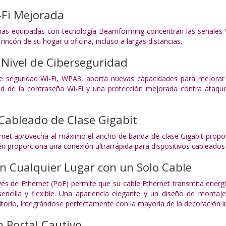
-Fi Mejorada
nas equipadas con tecnología Beamforming concentran las señales W
rincón de su hogar u oficina, incluso a largas distancias.
Nivel de Ciberseguridad
de seguridad Wi-Fi, WPA3, aporta nuevas capacidades para mejorar 
ad de la contraseña Wi-Fi y una protección mejorada contra ataqu
Cableado de Clase Gigabit
ernet aprovecha al máximo el ancho de banda de clase Gigabit propo
én proporciona una conexión ultrarrápida para dispositivos cableados
n Cualquier Lugar con un Solo Cable
vés de Ethernet (PoE) permite que su cable Ethernet transmita energ
ncilla y flexible. Una apariencia elegante y un diseño de montaje
itorio, integrándose perfectamente con la mayoría de la decoración in
 Portal Cautivo