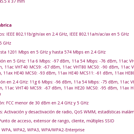
45.5 x 37 mm
mbrica
os: IEEE 802.11b/g/n/ax en 2.4 GHz, IEEE 802.11a/n/ac/ax en 5 GHz
 5 GHz
Hasta 1201 Mbps en 5 GHz y hasta 574 Mbps en 2.4 GHz
pción en 5 GHz: 11a 6 Mbps: -97 dBm, 11a 54 Mbps: -76 dBm, 11ac
, 11ac VHT40 MCS9: -67 dBm, 11ac VHT80 MCS0: -90 dBm, 11ac V
, 11ax HE40 MCS0: -93 dBm, 11ax HE40 MCS11: -61 dBm, 11ax HE8
pción en 2.4 GHz: 11g 6 Mbps: -96 dBm, 11a 54 Mbps: -75 dBm, 11a
, 11ac VHT40 MCS9: -67 dBm, 11ax HE20 MCS0: -95 dBm, 11ax H
m
ión: FCC menor de 30 dBm en 2.4 GHz y 5 GHz
s: Activación y desactivación de radio, QoS WMM, estadísticas inalám
unto de acceso, extensor de rango, cliente, múltiples SSID
ca: WPA, WPA2, WPA3, WPA/WPA2-Enterprise