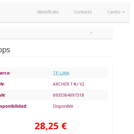
Identifícate
Contacto
Carrito
bps
arca:
TP-LINK
/N:
ARCHER T4U V2
AN:
6935364097318
sponibilidad:
Disponible
28,25 €