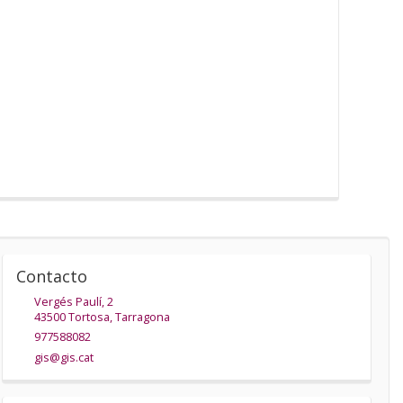
Contacto
Vergés Paulí, 2
43500
Tortosa
,
Tarragona
977588082
gis@gis.cat