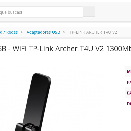
d / Redes
Adaptadores USB
TP-LINK ARCHER T4U V2
B - WiFi TP-Link Archer T4U V2 1300M
M
P
E
Di