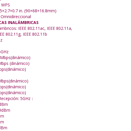
n WPS
5×2.7×0.7 in. (90×68×16.8mm)
 Omnidireccional
CAS INALÁMBRICAS
ámbricos: IEEE 802.11ac, IEEE 802.11a,
EEE 802.11g, IEEE 802.11b
Hz
 5GHz
7Mbps(dinámico)
Mbps (dinámico)
bps(dinámico)
Mbps(dinámico)
bps(dinámico)
bps(dinámico)
 Recepción: 5GHz：
6dBm
79dBm
Bm
Bm
3dBm