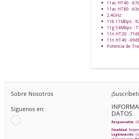
11ac HT40: -6
11ac HT80: -6
2.4GHz:
11b 11Mbps: -
11g 54Mbps: -
11n HT20: -71
11n HT40: -69
Potencia de Tra
Sobre Nosotros
¡Suscríbet
INFORMA
Síguenos en:
DATOS
Responsable
: G
Finalidad
: Respon
Legitimación
: C