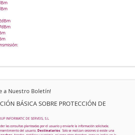
7dBm
3dBm
92dBm
77dBm
dBm
dBm
nsmisión:
e a Nuestro Boletín!
CIÓN BÁSICA SOBRE PROTECCIÓN DE
RUP INFORMATIC DE SERVEIS, S.L
der las consultas planteadas por el usuario y enviarle la información solicitada;
onsentimiento del usuario;
Destinatarios
: Solo se realizan cesiones si existe una