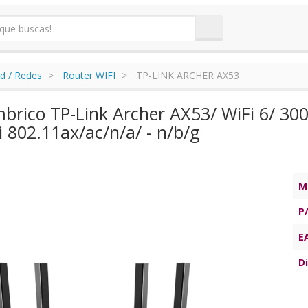
d / Redes
Router WIFI
TP-LINK ARCHER AX53
mbrico TP-Link Archer AX53/ WiFi 6/ 3
 802.11ax/ac/n/a/ - n/b/g
M
P
E
Di