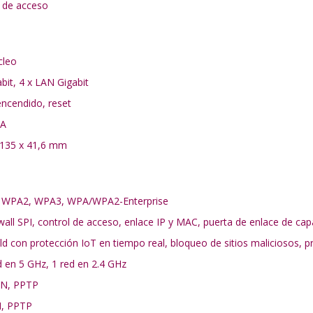
 de acceso
cleo
bit, 4 x LAN Gigabit
ncendido, reset
 A
 135 x 41,6 mm
A, WPA2, WPA3, WPA/WPA2-Enterprise
wall SPI, control de acceso, enlace IP y MAC, puerta de enlace de cap
d con protección IoT en tiempo real, bloqueo de sitios maliciosos, 
d en 5 GHz, 1 red en 2.4 GHz
PN, PPTP
N, PPTP