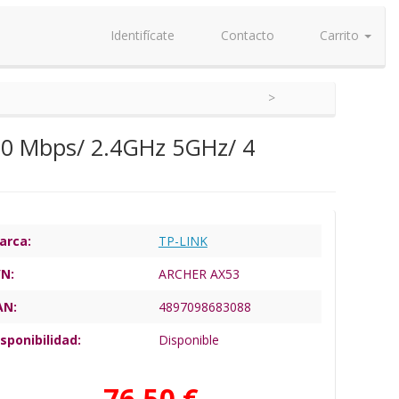
Identifícate
Contacto
Carrito
000 Mbps/ 2.4GHz 5GHz/ 4
arca:
TP-LINK
/N:
ARCHER AX53
AN:
4897098683088
sponibilidad:
Disponible
76,50 €