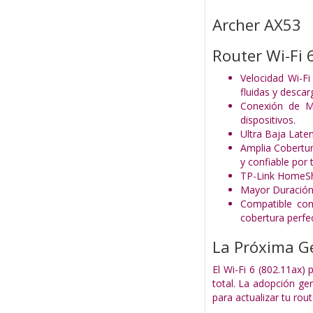
Archer AX53
Router Wi-Fi 
Velocidad Wi-F
fluidas y desca
Conexión de Má
dispositivos.
Ultra Baja Late
Amplia Cobertur
y confiable por 
TP-Link HomeShi
Mayor Duración 
Compatible co
cobertura perfe
La Próxima Ge
El Wi-Fi 6 (802.11ax) 
total. La adopción ge
para actualizar tu rou