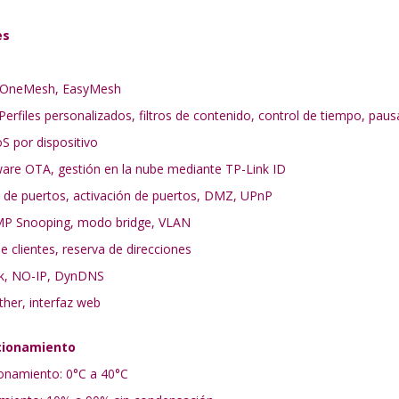
es
: OneMesh, EasyMesh
Perfiles personalizados, filtros de contenido, control de tiempo, paus
oS por dispositivo
ware OTA, gestión en la nube mediante TP-Link ID
 de puertos, activación de puertos, DMZ, UPnP
MP Snooping, modo bridge, VLAN
de clientes, reserva de direcciones
nk, NO-IP, DynDNS
ther, interfaz web
cionamiento
onamiento: 0°C a 40°C