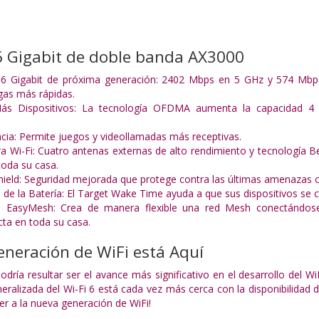
6 Gigabit de doble banda AX3000
i 6 Gigabit de próxima generación: 2402 Mbps en 5 GHz y 574 Mb
rgas más rápidas.
s Dispositivos: La tecnología OFDMA aumenta la capacidad 4 v
ncia: Permite juegos y videollamadas más receptivas.
a Wi-Fi: Cuatro antenas externas de alto rendimiento y tecnología 
toda su casa.
eld: Seguridad mejorada que protege contra las últimas amenazas ci
de la Batería: El Target Wake Time ayuda a que sus dispositivos 
n EasyMesh: Crea de manera flexible una red Mesh conectándos
cta en toda su casa.
neración de WiFi está Aquí
podría resultar ser el avance más significativo en el desarrollo del 
neralizada del Wi-Fi 6 está cada vez más cerca con la disponibilida
ter a la nueva generación de WiFi!