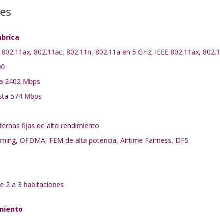
nes
mbrica
E 802.11ax, 802.11ac, 802.11n, 802.11a en 5 GHz; IEEE 802.11ax, 802.
00
ta 2402 Mbps
asta 574 Mbps
ernas fijas de alto rendimiento
ming, OFDMA, FEM de alta potencia, Airtime Fairness, DFS
e 2 a 3 habitaciones
miento