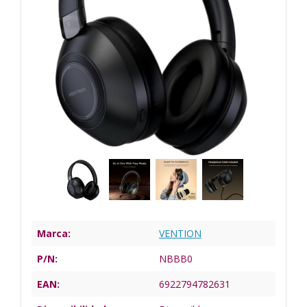
Marca:
VENTION
P/N:
NBBB0
EAN:
6922794782631