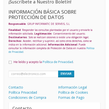
¡Suscríbete a Nuestro Boletín!
INFORMACIÓN BÁSICA SOBRE
PROTECCIÓN DE DATOS
Responsable
: GRUP INFORMATIC DE SERVEIS, S.L
Finalidad
: Responder las consultas planteadas por el usuario y enviarle la
información solicitada;
Legitimación
: Consentimiento del usuario;
Destinatarios
: Solo se realizan cesiones si existe una obligación legal;
Derechos
: Acceder, rectificar y suprimir, así como otros derechos, como se
indica en la información adicional;
Información Adicional
: Puede
consultar la información completa de Protección de Datos en nuestra
Política
de Privacidad
.
He leído y acepto la
Política de Privacidad
.
ENVIAR
Contacto
Información Legal
Política Privacidad
Política de Cookies
Condiciones de Compra
Formas de Pago
Contacto