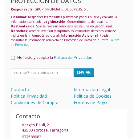
PROTECCIÓN DE DATOS
Responsable
: GRUP INFORMATIC DE SERVEIS, S.L
Finalidad
: Responder las consultas planteadas por el usuario y enviarle la
información solicitada;
Legitimación
: Consentimiento del usuario;
Destinatarios
: Solo se realizan cesiones si existe una obligación legal;
Derechos
: Acceder, rectificar y suprimir, así como otros derechos, como se
indica en la información adicional;
Información Adicional
: Puede
consultar la información completa de Protección de Datos en nuestra
Política
de Privacidad
.
He leído y acepto la
Política de Privacidad
.
ENVIAR
Contacto
Información Legal
Política Privacidad
Política de Cookies
Condiciones de Compra
Formas de Pago
Contacto
Vergés Paulí, 2
43500
Tortosa
,
Tarragona
977588082