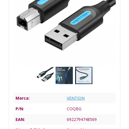
Marca:
VENTION
P/N:
COQBG
EAN:
6922794748569