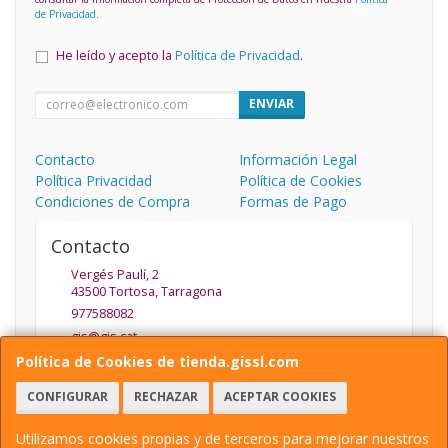
de Privacidad
.
He leído y acepto la
Política de Privacidad
.
ENVIAR
Contacto
Información Legal
Política Privacidad
Política de Cookies
Condiciones de Compra
Formas de Pago
Contacto
Vergés Paulí, 2
43500
Tortosa
,
Tarragona
977588082
gis@gis.cat
Política de Cookies de tienda.gissl.com
CONFIGURAR
RECHAZAR
ACEPTAR COOKIES
Horario
De Lunes a Viernes de 9.30 a 13.30 y de 15:30 a 19:30
Utilizamos cookies propias y de terceros para mejorar nuestros