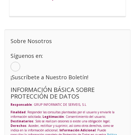
Sobre Nosotros
Síguenos en:
¡Suscríbete a Nuestro Boletín!
INFORMACIÓN BÁSICA SOBRE
PROTECCIÓN DE DATOS
Responsable
: GRUP INFORMATIC DE SERVEIS, S.L
Finalidad
: Responder las consultas planteadas por el usuario y enviarle la
información solicitada;
Legitimación
: Consentimiento del usuario;
Destinatarios
: Solo se realizan cesiones si existe una obligación legal;
Derechos
: Acceder, rectificar y suprimir, así como otros derechos, como se
indica en la información adicional;
Información Adicional
: Puede
consultar la información completa de Protección de Datos en nuestra
Política