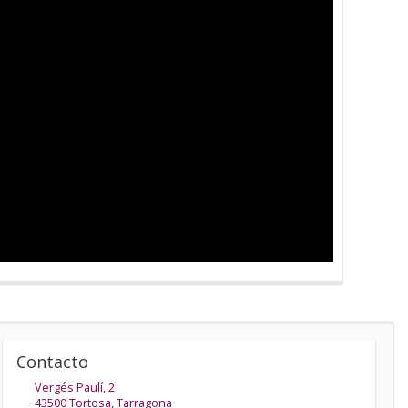
Contacto
Vergés Paulí, 2
43500
Tortosa
,
Tarragona