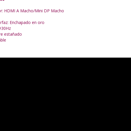
or: HDMI A Macho/Mini DP Macho
erfaz: Enchapado en oro
@30Hz
re estañado
ble