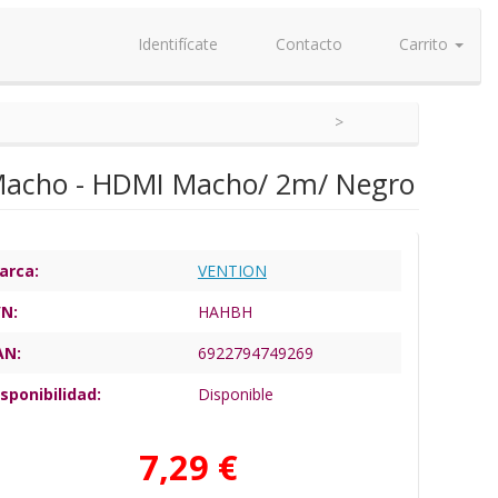
Identifícate
Contacto
Carrito
 Macho - HDMI Macho/ 2m/ Negro
arca:
VENTION
/N:
HAHBH
AN:
6922794749269
sponibilidad:
Disponible
7,29 €