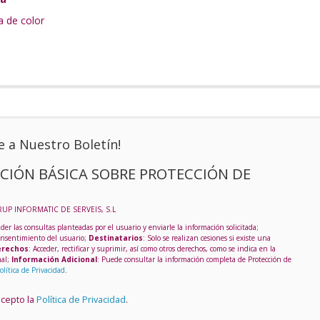
a de color
e a Nuestro Boletín!
CIÓN BÁSICA SOBRE PROTECCIÓN DE
RUP INFORMATIC DE SERVEIS, S.L
der las consultas planteadas por el usuario y enviarle la información solicitada;
onsentimiento del usuario;
Destinatarios
: Solo se realizan cesiones si existe una
rechos
: Acceder, rectificar y suprimir, así como otros derechos, como se indica en la
nal;
Información Adicional
: Puede consultar la información completa de Protección de
olítica de Privacidad
.
acepto la
Política de Privacidad
.