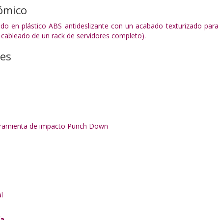
ómico
do en plástico ABS antideslizante con un acabado texturizado para 
cableado de un rack de servidores completo).
nes
rramienta de impacto Punch Down
l
ía