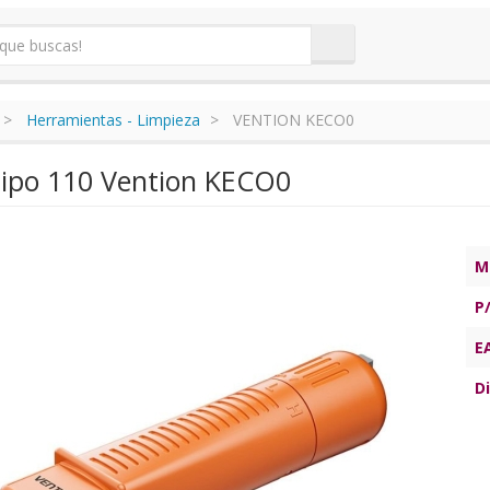
Herramientas - Limpieza
VENTION KECO0
Tipo 110 Vention KECO0
M
P
E
Di