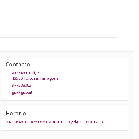
Contacto
Vergés Paulí, 2
43500
Tortosa
,
Tarragona
977588082
gis@gis.cat
Horario
De Lunes a Viernes de 9.30 a 13.30 y de 15:30 a 19:30