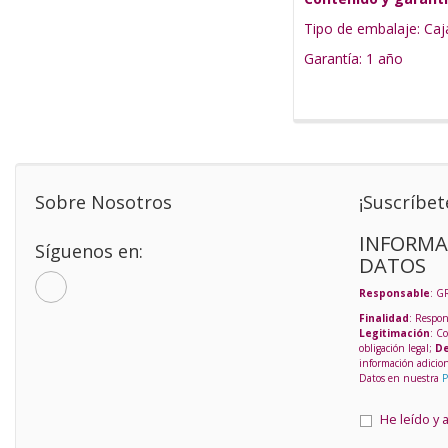
Tipo de embalaje: Caj
Garantía: 1 año
Sobre Nosotros
¡Suscríbet
INFORMA
Síguenos en:
DATOS
Responsable
: G
Finalidad
: Respon
Legitimación
: C
obligación legal;
De
información adicio
Datos en nuestra
P
He leído y 