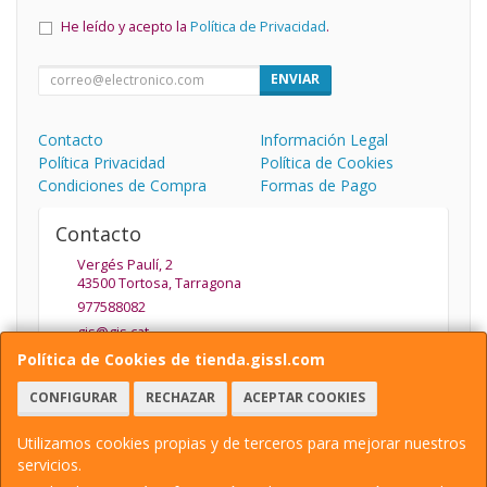
He leído y acepto la
Política de Privacidad
.
ENVIAR
Contacto
Información Legal
Política Privacidad
Política de Cookies
Condiciones de Compra
Formas de Pago
Contacto
Vergés Paulí, 2
43500
Tortosa
,
Tarragona
977588082
gis@gis.cat
Política de Cookies de tienda.gissl.com
CONFIGURAR
RECHAZAR
ACEPTAR COOKIES
Horario
De Lunes a Viernes de 9.30 a 13.30 y de 15:30 a 19:30
Utilizamos cookies propias y de terceros para mejorar nuestros
servicios.