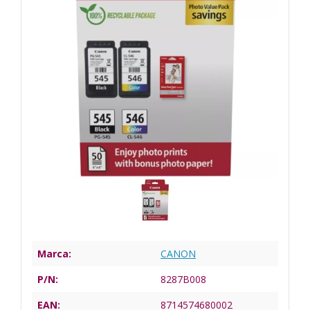
Marca:
CANON
P/N:
8287B008
EAN:
8714574680002