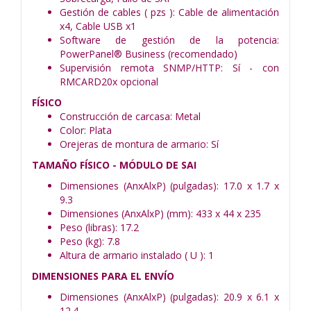
Gestión de cables ( pzs ): Cable de alimentación
x4, Cable USB x1
Software de gestión de la potencia:
PowerPanel® Business (recomendado)
Supervisión remota SNMP/HTTP: Sí - con
RMCARD20x opcional
FÍSICO
Construcción de carcasa: Metal
Color: Plata
Orejeras de montura de armario: Sí
TAMAÑO FÍSICO - MÓDULO DE SAI
Dimensiones (AnxAlxP) (pulgadas): 17.0 x 1.7 x
9.3
Dimensiones (AnxAlxP) (mm): 433 x 44 x 235
Peso (libras): 17.2
Peso (kg): 7.8
Altura de armario instalado ( U ): 1
DIMENSIONES PARA EL ENVÍO
Dimensiones (AnxAlxP) (pulgadas): 20.9 x 6.1 x
12.4