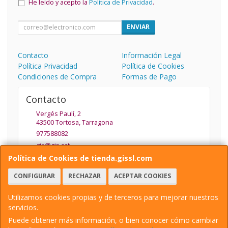
He leído y acepto la
Política de Privacidad
.
ENVIAR
Contacto
Información Legal
Política Privacidad
Política de Cookies
Condiciones de Compra
Formas de Pago
Contacto
Vergés Paulí, 2
43500
Tortosa
,
Tarragona
977588082
gis@gis.cat
Política de Cookies de tienda.gissl.com
CONFIGURAR
RECHAZAR
ACEPTAR COOKIES
Horario
De Lunes a Viernes de 9.30 a 13.30 y de 15:30 a 19:30
Utilizamos cookies propias y de terceros para mejorar nuestros
servicios.
Puede obtener más información, o bien conocer cómo cambiar