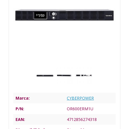
Marca:
CYBERPOWER
P/N:
OR600ERM1U
EAN:
4712856274318