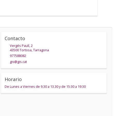
Contacto
Vergés Paulí, 2
43500
Tortosa
,
Tarragona
977588082
gis@gis.cat
Horario
De Lunes a Viernes de 9.30 a 13.30 y de 15:30 a 19:30