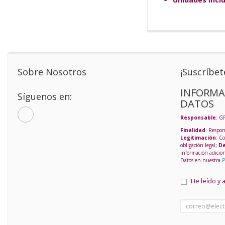
Sobre Nosotros
¡Suscríbet
INFORMA
Síguenos en:
DATOS
Responsable
: G
Finalidad
: Respon
Legitimación
: C
obligación legal;
De
información adicio
Datos en nuestra
P
He leído y 