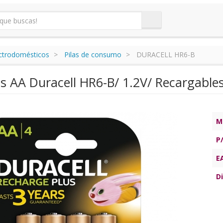
ectrodomésticos
Pilas de consumo
DURACELL HR6-B
as AA Duracell HR6-B/ 1.2V/ Recargable
M
P
E
Di