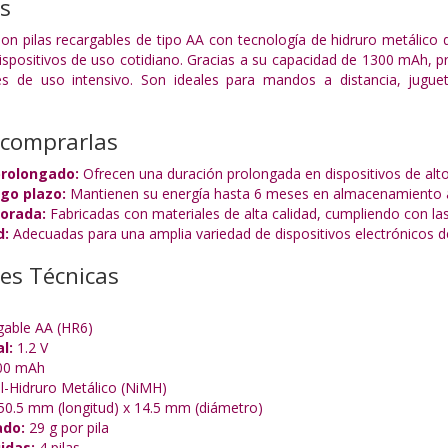
as
on pilas recargables de tipo AA con tecnología de hidruro metálico 
dispositivos de uso cotidiano. Gracias a su capacidad de 1300 mAh, 
s de uso intensivo. Son ideales para mandos a distancia, juguetes
 comprarlas
rolongado:
Ofrecen una duración prolongada en dispositivos de al
rgo plazo:
Mantienen su energía hasta 6 meses en almacenamiento 
orada:
Fabricadas con materiales de alta calidad, cumpliendo con l
d:
Adecuadas para una amplia variedad de dispositivos electrónicos de
nes Técnicas
gable AA (HR6)
l:
1.2 V
00 mAh
l-Hidruro Metálico (NiMH)
0.5 mm (longitud) x 14.5 mm (diámetro)
ado:
29 g por pila
idas:
4 pilas