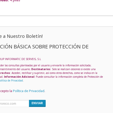
e a Nuestro Boletín!
CIÓN BÁSICA SOBRE PROTECCIÓN DE
RUP INFORMATIC DE SERVEIS, S.L
der las consultas planteadas por el usuario y enviarle la información solicitada;
onsentimiento del usuario;
Destinatarios
: Solo se realizan cesiones si existe una
rechos
: Acceder, rectificar y suprimir, así como otros derechos, como se indica en la
nal;
Información Adicional
: Puede consultar la información completa de Protección de
olítica de Privacidad
.
acepto la
Política de Privacidad
.
ENVIAR