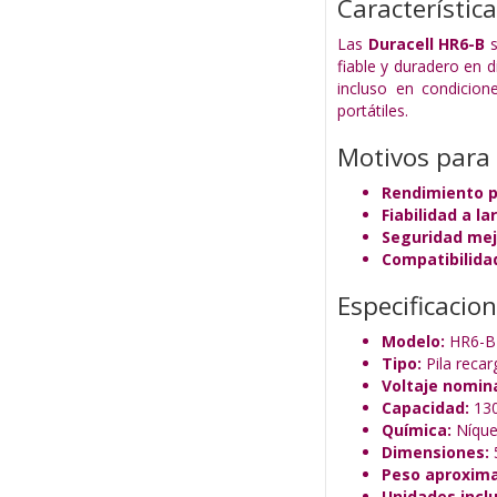
Característic
Las
Duracell HR6-B
s
fiable y duradero en 
incluso en condicione
portátiles.
Motivos para
Rendimiento p
Fiabilidad a la
Seguridad mej
Compatibilida
Especificacio
Modelo:
HR6-B
Tipo:
Pila recar
Voltaje nomina
Capacidad:
13
Química:
Níque
Dimensiones:
5
Peso aproxim
Unidades inclu