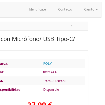
Identifícate
Contacto
Carrito
 con Micrófono/ USB Tipo-C/
arca:
POLY
/N:
8X214AA
AN:
197498428970
sponibilidad:
Disponible
27,99 €