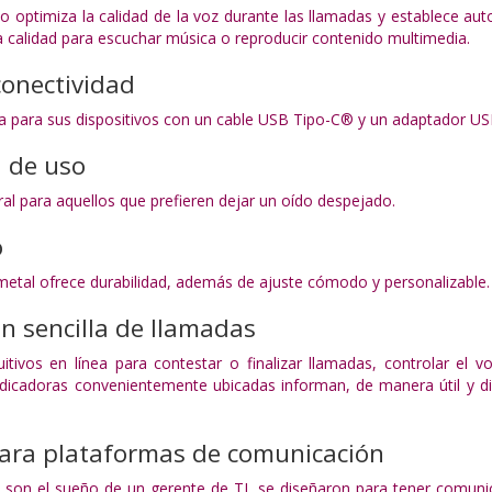
co optimiza la calidad de la voz durante las llamadas y establece a
a calidad para escuchar música o reproducir contenido multimedia.
conectividad
 para sus dispositivos con un cable USB Tipo-C® y un adaptador US
a de uso
al para aquellos que prefieren dejar un oído despejado.
o
metal ofrece durabilidad, además de ajuste cómodo y personalizable.
n sencilla de llamadas
uitivos en línea para contestar o finalizar llamadas, controlar el vo
ndicadoras convenientemente ubicadas informan, de manera útil y disc
para plataformas de comunicación
e son el sueño de un gerente de TI, se diseñaron para tener comun