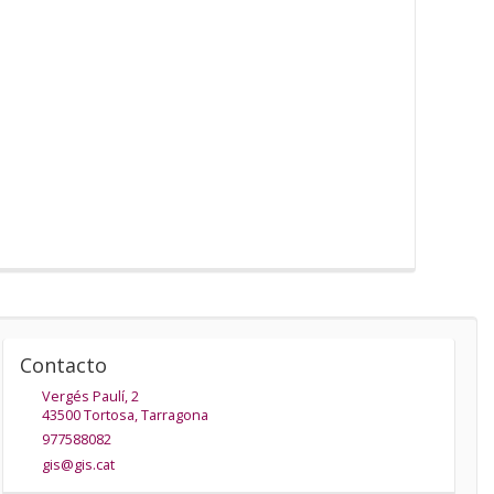
Contacto
Vergés Paulí, 2
43500
Tortosa
,
Tarragona
977588082
gis@gis.cat