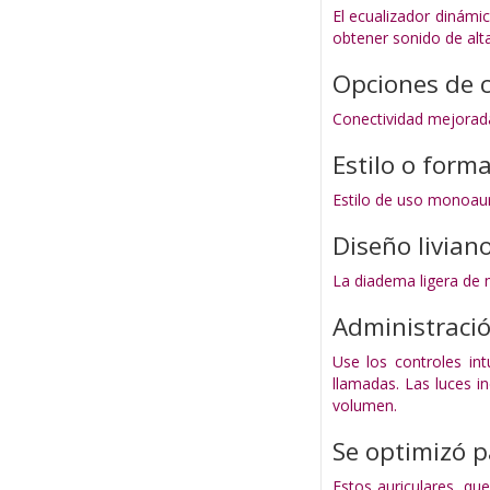
El ecualizador dinámi
obtener sonido de alt
Opciones de 
Conectividad mejorada
Estilo o form
Estilo de uso monoaur
Diseño livian
La diadema ligera de 
Administració
Use los controles int
llamadas. Las luces i
volumen.
Se optimizó 
Estos auriculares, qu