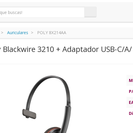
Auriculares
POLY 8X214AA
ly Blackwire 3210 + Adaptador USB-C/A/
M
P
E
Di