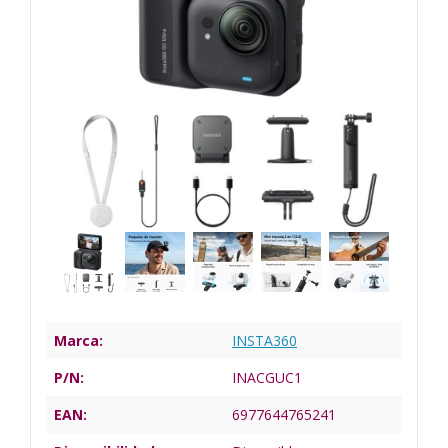
Marca:
INSTA360
P/N:
INACGUC1
EAN:
6977644765241