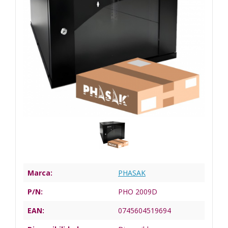
Marca:
PHASAK
P/N:
PHO 2009D
EAN:
0745604519694