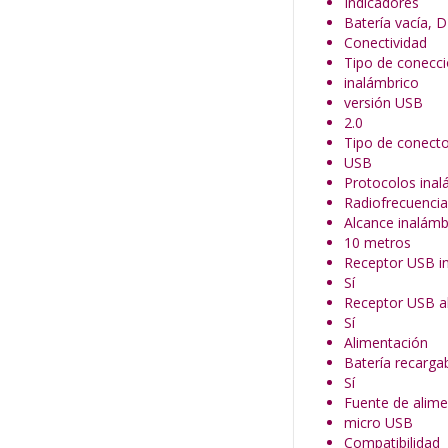
Indicadores
Batería vacía, D
Conectividad
Tipo de conecc
inalámbrico
versión USB
2.0
Tipo de conecto
USB
Protocolos inal
Radiofrecuencia
Alcance inalámb
10 metros
Receptor USB in
Sí
Receptor USB a
Sí
Alimentación
Batería recarga
Sí
Fuente de alime
micro USB
Compatibilidad