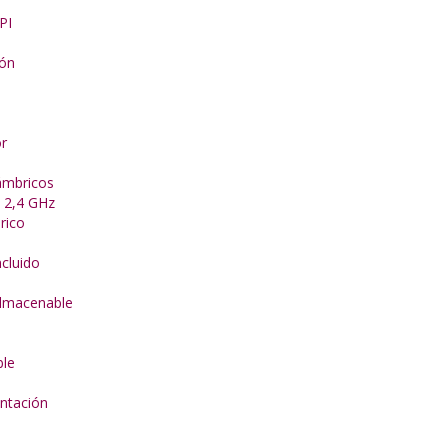
PI
ión
r
ámbricos
 2,4 GHz
rico
cluido
lmacenable
ble
ntación