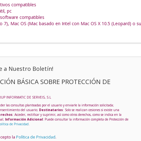
itivos compatibles
il, pc
 software compatibles
o 7), Mac OS (Mac basado en Intel con Mac OS X 10.5 (Leopard) o s
e a Nuestro Boletín!
CIÓN BÁSICA SOBRE PROTECCIÓN DE
RUP INFORMATIC DE SERVEIS, S.L
der las consultas planteadas por el usuario y enviarle la información solicitada;
onsentimiento del usuario;
Destinatarios
: Solo se realizan cesiones si existe una
rechos
: Acceder, rectificar y suprimir, así como otros derechos, como se indica en la
nal;
Información Adicional
: Puede consultar la información completa de Protección de
olítica de Privacidad
.
acepto la
Política de Privacidad
.