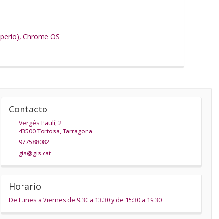
uperio), Chrome OS
Contacto
Vergés Paulí, 2
43500
Tortosa
,
Tarragona
977588082
gis@gis.cat
Horario
De Lunes a Viernes de 9.30 a 13.30 y de 15:30 a 19:30