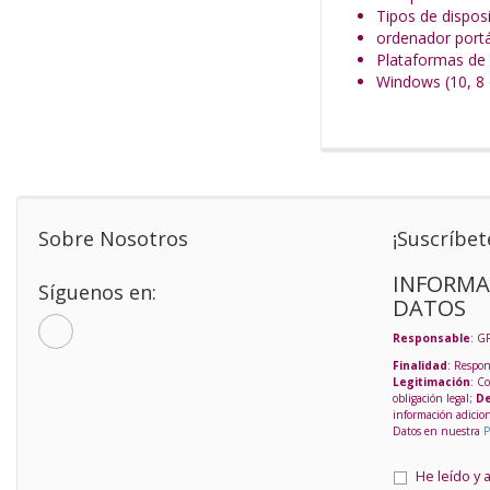
Tipos de dispos
ordenador portát
Plataformas de
Windows (10, 8 
Sobre Nosotros
¡Suscríbet
INFORMA
Síguenos en:
DATOS
Responsable
: G
Finalidad
: Respon
Legitimación
: C
obligación legal;
De
información adicio
Datos en nuestra
P
He leído y 