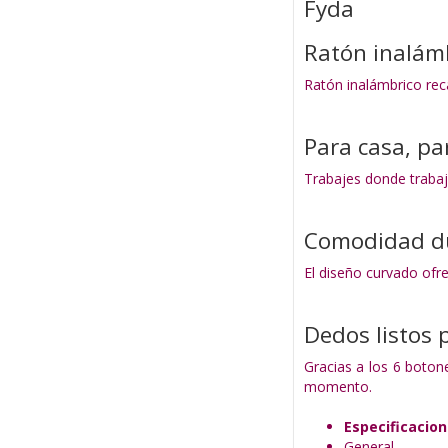
Fyda
Ratón inalám
Ratón inalámbrico rec
Para casa, pa
Trabajes donde trabaje
Comodidad du
El diseño curvado ofr
Dedos listos 
Gracias a los 6 boton
momento.
Especificacio
General