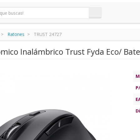
Ratones
TRUST 24727
mico Inalámbrico Trust Fyda Eco/ Bate
M
P
E
Di