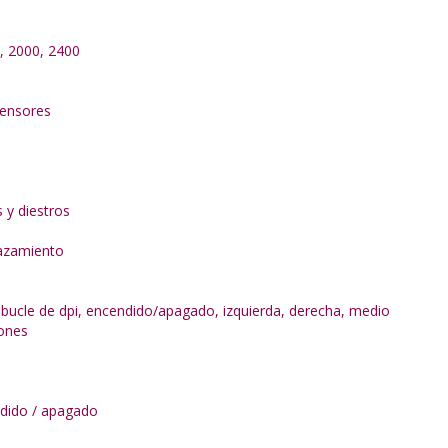
, 2000, 2400
sensores
 y diestros
azamiento
, bucle de dpi, encendido/apagado, izquierda, derecha, medio
ones
dido / apagado