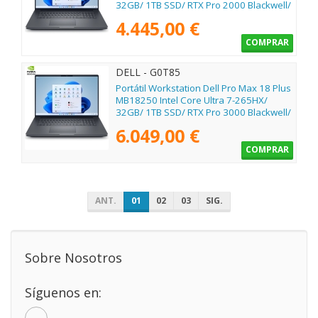
32GB/ 1TB SSD/ RTX Pro 2000 Blackwell/
18"/ Win11 Pro
4.445,00 €
COMPRAR
DELL - G0T85
Portátil Workstation Dell Pro Max 18 Plus
MB18250 Intel Core Ultra 7-265HX/
32GB/ 1TB SSD/ RTX Pro 3000 Blackwell/
18"/ Win11 Pro
6.049,00 €
COMPRAR
ANT.
01
02
03
SIG.
Sobre Nosotros
Síguenos en: