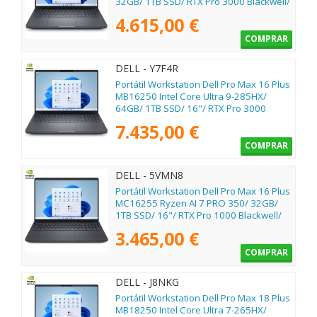
32GB/ 1TB SSD/ RTX Pro 3000 Blackwell/
16"/ Win11 Pro
4.615,00 €
COMPRAR
DELL - Y7F4R
Portátil Workstation Dell Pro Max 16 Plus
MB16250 Intel Core Ultra 9-285HX/
64GB/ 1TB SSD/ 16"/ RTX Pro 3000
Blackwell/ Win11 Pro
7.435,00 €
COMPRAR
DELL - 5VMN8
Portátil Workstation Dell Pro Max 16 Plus
MC16255 Ryzen AI 7 PRO 350/ 32GB/
1TB SSD/ 16"/ RTX Pro 1000 Blackwell/
Win11 Pro
3.465,00 €
COMPRAR
DELL - J8NKG
Portátil Workstation Dell Pro Max 18 Plus
MB18250 Intel Core Ultra 7-265HX/