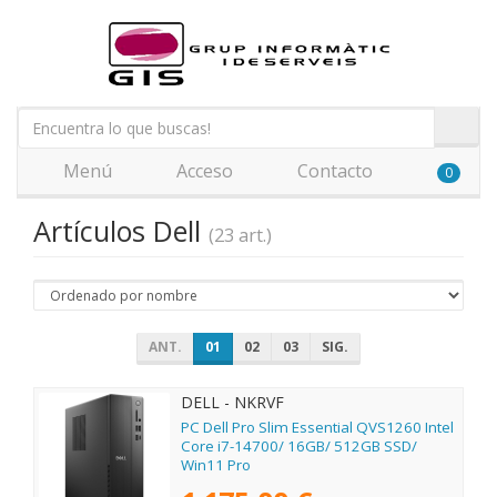
Menú
Acceso
Contacto
0
Artículos Dell
(23 art.)
ANT.
01
02
03
SIG.
DELL - NKRVF
PC Dell Pro Slim Essential QVS1260 Intel
Core i7-14700/ 16GB/ 512GB SSD/
Win11 Pro