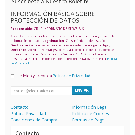
¡Suscríbete a Nuestro Boletín!
INFORMACIÓN BÁSICA SOBRE
PROTECCIÓN DE DATOS
Responsable
: GRUP INFORMATIC DE SERVEIS, S.L
Finalidad
: Responder las consultas planteadas por el usuario y enviarle la
información solicitada;
Legitimación
: Consentimiento del usuario;
Destinatarios
: Solo se realizan cesiones si existe una obligación legal;
Derechos
: Acceder, rectificar y suprimir, así como otros derechos, como se
indica en la información adicional;
Información Adicional
: Puede
consultar la información completa de Protección de Datos en nuestra
Política
de Privacidad
.
He leído y acepto la
Política de Privacidad
.
ENVIAR
Contacto
Información Legal
Política Privacidad
Política de Cookies
Condiciones de Compra
Formas de Pago
Contacto