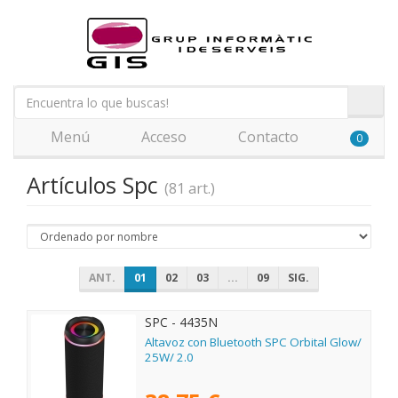
Menú
Acceso
Contacto
0
Artículos Spc
(81 art.)
ANT.
01
02
03
...
09
SIG.
SPC - 4435N
Altavoz con Bluetooth SPC Orbital Glow/
25W/ 2.0