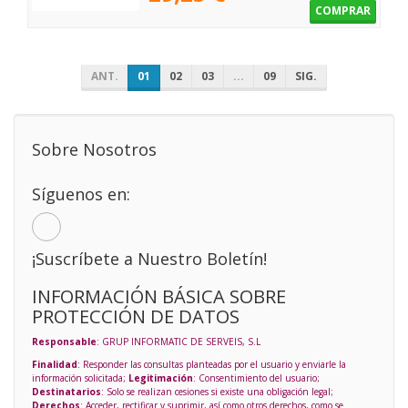
COMPRAR
ANT.
01
02
03
...
09
SIG.
Sobre Nosotros
Síguenos en:
¡Suscríbete a Nuestro Boletín!
INFORMACIÓN BÁSICA SOBRE
PROTECCIÓN DE DATOS
Responsable
: GRUP INFORMATIC DE SERVEIS, S.L
Finalidad
: Responder las consultas planteadas por el usuario y enviarle la
información solicitada;
Legitimación
: Consentimiento del usuario;
Destinatarios
: Solo se realizan cesiones si existe una obligación legal;
Derechos
: Acceder, rectificar y suprimir, así como otros derechos, como se