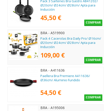
Pack 3 Sartenes Bra Gastro A841202/
Ø20cm/ Ø24cm/ Ø28cm/ Apta para
Inducción
45,50 €
COMPRAR
BRA - A519900
Pack 4 Cacerolas Bra Daily Pro/ Ø16cm/
Ø20cm/ Ø24cm/ Ø28cm/ Apta para
Inducción
109,00 €
COMPRAR
BRA - A411636
Paellera Bra Premiere A411636/
Ø36cm/ Aluminio Fundido
54,50 €
COMPRAR
BRA - A195006