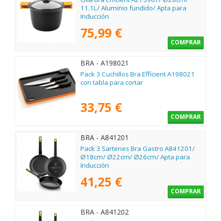
11.1L/ Aluminio fundido/ Apta para
Inducción
75,99 €
COMPRAR
BRA - A198021
Pack 3 Cuchillos Bra Efficient A198021
con tabla para cortar
33,75 €
COMPRAR
BRA - A841201
Pack 3 Sartenes Bra Gastro A841201/
Ø18cm/ Ø22cm/ Ø26cm/ Apta para
Inducción
41,25 €
COMPRAR
BRA - A841202