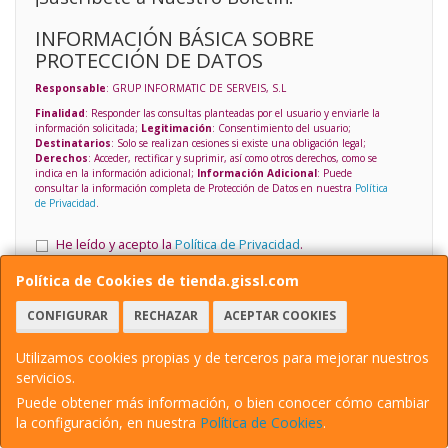
INFORMACIÓN BÁSICA SOBRE
PROTECCIÓN DE DATOS
Responsable
: GRUP INFORMATIC DE SERVEIS, S.L
Finalidad
: Responder las consultas planteadas por el usuario y enviarle la
información solicitada;
Legitimación
: Consentimiento del usuario;
Destinatarios
: Solo se realizan cesiones si existe una obligación legal;
Derechos
: Acceder, rectificar y suprimir, así como otros derechos, como se
indica en la información adicional;
Información Adicional
: Puede
consultar la información completa de Protección de Datos en nuestra
Política
de Privacidad
.
He leído y acepto la
Política de Privacidad
.
Política de Cookies de tienda.gissl.com
ENVIAR
CONFIGURAR
RECHAZAR
ACEPTAR COOKIES
Contacto
Información Legal
Utilizamos cookies propias y de terceros para mejorar nuestros
Política Privacidad
Política de Cookies
servicios.
Condiciones de Compra
Formas de Pago
Puede obtener más información, o bien conocer cómo cambiar
la configuración, en nuestra
Política de Cookies
.
Contacto