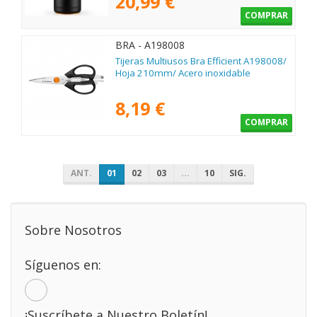
20,99 €
COMPRAR
BRA - A198008
Tijeras Multiusos Bra Efficient A198008/
Hoja 210mm/ Acero inoxidable
8,19 €
COMPRAR
ANT.
01
02
03
...
10
SIG.
Sobre Nosotros
Síguenos en:
¡Suscríbete a Nuestro Boletín!