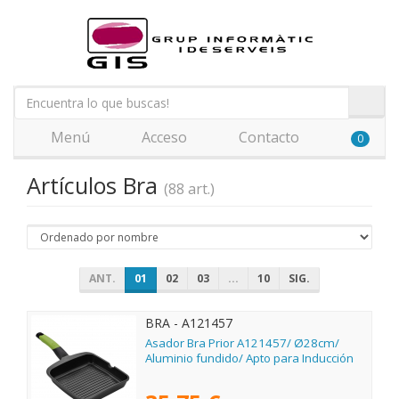
Menú
Acceso
Contacto
0
Artículos Bra
(88 art.)
ANT.
01
02
03
...
10
SIG.
BRA - A121457
Asador Bra Prior A121457/ Ø28cm/
Aluminio fundido/ Apto para Inducción